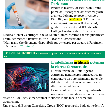
Parkinson
Predire la malattia di Parkinson 7 anni
prima dell’insorgenza dei sintomi grazie
a un test del sangue poco invasivo e
l’intelligenza
artificiale
. È l’obiettivo
che si è posto un team di ricercatori,
guidato da scienziati dell’University
College London e dell’University
Medical Center Goettingen, che su Nature Communications hanno pubblicato
i primi promettenti risultati frutto di 10 anni di osservazione.
“Man mano che diventano disponibili nuove terapie per trattare il Parkinson,
dobbiamo ...
(Continua)
13/06/2024 16:00:00
Le molecole scoperte con l’IA hanno un tasso di successo molto
alto
L’intelligenza
artificiale
potenzia
la ricerca farmaceutica
L’introduzione dell’Intelligenza
Artificiale nella ricerca farmaceutica ha
comportato un potenziamento notevole
dei trial clinici, riducendo tempi e costi
di sviluppo dei farmaci.
Le molecole individuate dagli algoritmi
mostrano un tasso di successo molto alto,
attorno all’80-90%, cifra nettamente superiore alla media dei metodi
tradizionali.
Uno studio di Boston Consulting Group (BCG) mostra che l’adozione dell’IA