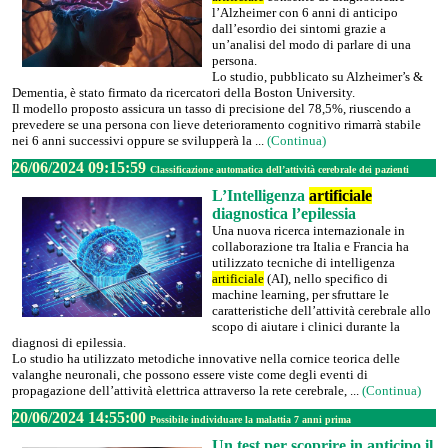
l’Alzheimer con 6 anni di anticipo
dall’esordio dei sintomi grazie a
un’analisi del modo di parlare di una
persona.
Lo studio, pubblicato su Alzheimer’s &
Dementia, è stato firmato da ricercatori della Boston University.
Il modello proposto assicura un tasso di precisione del 78,5%, riuscendo a
prevedere se una persona con lieve deterioramento cognitivo rimarrà stabile
nei 6 anni successivi oppure se svilupperà la ...
(Continua)
26/06/2024 09:15:59
Classificazione automatica dell’attività cerebrale dei pazienti
L’Intelligenza
artificiale
diagnostica l’epilessia
Una nuova ricerca internazionale in
collaborazione tra Italia e Francia ha
utilizzato tecniche di intelligenza
artificiale
(AI), nello specifico di
machine learning, per sfruttare le
caratteristiche dell’attività cerebrale allo
scopo di aiutare i clinici durante la
diagnosi di epilessia.
Lo studio ha utilizzato metodiche innovative nella cornice teorica delle
valanghe neuronali, che possono essere viste come degli eventi di
propagazione dell’attività elettrica attraverso la rete cerebrale, ...
(Continua)
20/06/2024 14:55:00
Possibile individuare la malattia 7 anni prima
Un test per scoprire in anticipo il