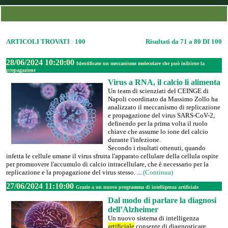
ARTICOLI TROVATI
:
100
Risultati da 71 a 80 DI 100
28/06/2024 10:20:00
Identificato un meccanismo molecolare che può inibirne la
propagazione
Virus a RNA, il calcio li alimenta
Un team di scienziati del CEINGE di
Napoli coordinato da Massimo Zollo ha
analizzato il meccanismo di replicazione
e propagazione del virus SARS-CoV-2,
definendo per la prima volta il ruolo
chiave che assume lo ione del calcio
durante l'infezione.
Secondo i risultati ottenuti, quando
infetta le cellule umane il virus sfrutta l'apparato cellulare della cellula ospite
per promuovere l'accumulo di calcio intracellulare, che è necessario per la
replicazione e la propagazione del virus stesso. ...
(Continua)
27/06/2024 11:10:00
Grazie a un nuovo programma di intelligenza artificiale
Dal modo di parlare la diagnosi
dell’Alzheimer
Un nuovo sistema di intelligenza
artificiale
consente di diagnosticare