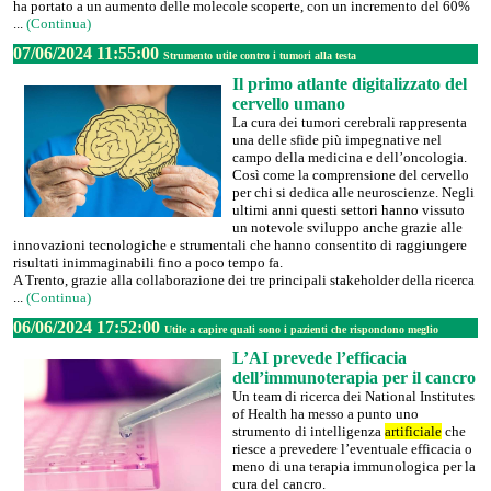
ha portato a un aumento delle molecole scoperte, con un incremento del 60%
...
(Continua)
07/06/2024 11:55:00
Strumento utile contro i tumori alla testa
Il primo atlante digitalizzato del
cervello umano
La cura dei tumori cerebrali rappresenta
una delle sfide più impegnative nel
campo della medicina e dell’oncologia.
Così come la comprensione del cervello
per chi si dedica alle neuroscienze. Negli
ultimi anni questi settori hanno vissuto
un notevole sviluppo anche grazie alle
innovazioni tecnologiche e strumentali che hanno consentito di raggiungere
risultati inimmaginabili fino a poco tempo fa.
A Trento, grazie alla collaborazione dei tre principali stakeholder della ricerca
...
(Continua)
06/06/2024 17:52:00
Utile a capire quali sono i pazienti che rispondono meglio
L’AI prevede l’efficacia
dell’immunoterapia per il cancro
Un team di ricerca dei National Institutes
of Health ha messo a punto uno
strumento di intelligenza
artificiale
che
riesce a prevedere l’eventuale efficacia o
meno di una terapia immunologica per la
cura del cancro.