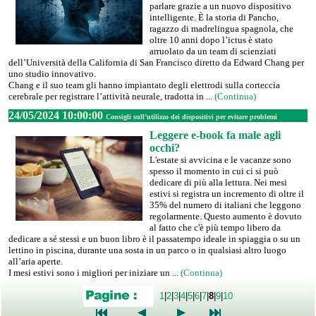
parlare grazie a un nuovo dispositivo
intelligente. È la storia di Pancho,
ragazzo di madrelingua spagnola, che
oltre 10 anni dopo l’ictus è stato
arruolato da un team di scienziati
dell’Università della California di San Francisco diretto da Edward Chang per
uno studio innovativo.
Chang e il suo team gli hanno impiantato degli elettrodi sulla corteccia
cerebrale per registrare l’attività neurale, tradotta in ...
(Continua)
24/05/2024 10:00:00
Consigli sull’utilizzo dei dispositivi per evitare problemi
Leggere e-book fa male agli
occhi?
L'estate si avvicina e le vacanze sono
spesso il momento in cui ci si può
dedicare di più alla lettura. Nei mesi
estivi si registra un incremento di oltre il
35% del numero di italiani che leggono
regolarmente. Questo aumento è dovuto
al fatto che c'è più tempo libero da
dedicare a sé stessi e un buon libro è il passatempo ideale in spiaggia o su un
lettino in piscina, durante una sosta in un parco o in qualsiasi altro luogo
all’aria aperte.
I mesi estivi sono i migliori per iniziare un ...
(Continua)
1
|
2
|
3
|
4
|
5
|
6
|
7
|
8
|
9
|
10