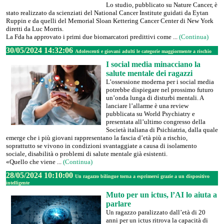
Lo studio, pubblicato su Nature Cancer, è
stato realizzato da scienziati del National Cancer Institute guidati da Eytan
Ruppin e da quelli del Memorial Sloan Kettering Cancer Center di New York
diretti da Luc Morris.
La Fda ha approvato i primi due biomarcatori predittivi come ...
(Continua)
30/05/2024 14:32:06
Adolescenti e giovani adulti le categorie maggiormente a rischio
I social media minacciano la
salute mentale dei ragazzi
L’ossessione moderna per i social media
potrebbe dispiegare nel prossimo futuro
un’onda lunga di disturbi mentali. A
lanciare l’allarme è una review
pubblicata su World Psychiatry e
presentata all’ultimo congresso della
Società italiana di Psichiatria, dalla quale
emerge che i più giovani rappresentano la fascia d’età più a rischio,
soprattutto se vivono in condizioni svantaggiate a causa di isolamento
sociale, disabilità o problemi di salute mentale già esistenti.
«Quello che viene ...
(Continua)
28/05/2024 10:10:00
Un ragazzo bilingue torna a esprimersi grazie a un dispositivo
intelligente
Muto per un ictus, l’AI lo aiuta a
parlare
Un ragazzo paralizzato dall’età di 20
anni per un ictus ritrova la capacità di