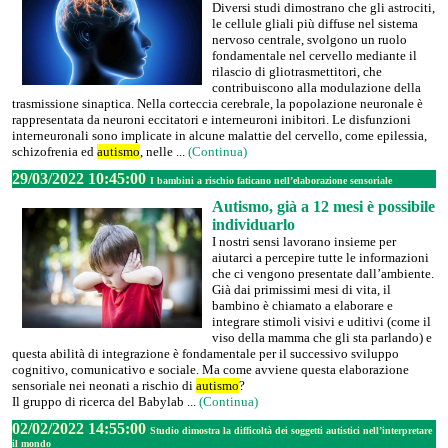
Diversi studi dimostrano che gli astrociti,
le cellule gliali più diffuse nel sistema
nervoso centrale, svolgono un ruolo
fondamentale nel cervello mediante il
rilascio di gliotrasmettitori, che
contribuiscono alla modulazione della
trasmissione sinaptica. Nella corteccia cerebrale, la popolazione neuronale è
rappresentata da neuroni eccitatori e interneuroni inibitori. Le disfunzioni
interneuronali sono implicate in alcune malattie del cervello, come epilessia,
schizofrenia ed
autismo
, nelle ...
(Continua)
29/03/2022 10:45:00
I bambini a rischio faticano nell’elaborazione sensoriale
Autismo, già a 12 mesi è possibile
individuarlo
I nostri sensi lavorano insieme per
aiutarci a percepire tutte le informazioni
che ci vengono presentate dall’ambiente.
Già dai primissimi mesi di vita, il
bambino è chiamato a elaborare e
integrare stimoli visivi e uditivi (come il
viso della mamma che gli sta parlando) e
questa abilità di integrazione è fondamentale per il successivo sviluppo
cognitivo, comunicativo e sociale. Ma come avviene questa elaborazione
sensoriale nei neonati a rischio di
autismo
?
Il gruppo di ricerca del Babylab ...
(Continua)
02/02/2022 14:55:00
Studio dimostra la difficoltà dei soggetti autistici nell’interpretare
il mondo