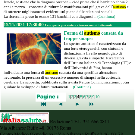
Israele, sostiene che la diagnosi precoce – cioè prima che il bambino abbia 2
anni e mezzo – consenta di ridurre le manifestazioni più grave dell’
autismo
e
di ottenere miglioramenti evidenti sul piano delle relazioni sociali.
La ricerca ha preso in esame 131 bambini con diagnosi ...
(Continua)
15/11/2021 17:30:00
La scoperta può aiutare a trovare nuovi trattamenti
Forma di
autismo
causata da
troppe sinapsi
Lo spettro autistico è caratterizzato da
una forte eterogeneità, con sintomi e
disfunzioni a livello neurologico di
diversa gravità e impatto. Ricercatori
dell’Istituto Italiano di Tecnologia (IIT) e
dell’Università di Pisa, hanno
individuato una forma di
autismo
causata da una specifica alterazione
neuronale: la presenza di un eccessivo numero di sinapsi nella corteccia
cerebrale. La scoperta, pubblicata sulla rivista Nature Communications, potrà
guidare lo sviluppo di futuri trattamenti ...
(Continua)
1
|
2
|
3
|
4
|
5
|
6
|
7
|
8
|
9
|
10
Redazione TEL. 351.666.0811
Via Albanese Ruffo 48, 00178 Roma
Centro Medico Okmedicina.it Via Albanese Ruffo 40-46, 00178