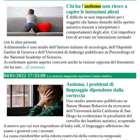
Chi ha l'
autismo
non riesce a
capire le intenzioni altrui
È difficile se non impossibile per i
soggetti che hanno disturbi dello spettro
autistico riuscire a interpretare i
comportamenti degli altri. Ciò impedisce
loro di avviare un’interazione normale
con le altre persone.
A dimostrarlo è uno studio dell’Istituto italiano di tecnologia, dell’Ospedale
Gaslini di Genova e dell’Università di Amburgo pubblicato su Proceedings of
the National Academy of Sciences.
A confermare questo aspetto concorre anche la visione opposta del fenomeno:
chi ha uno ...
(Continua)
04/01/2022 17:33:00
La corteccia temporale superiore è meno reattiva
Autismo, i problemi di
linguaggio dipendono dalla
corteccia
Uno studio americano pubblicato su
Nature Human Behavior da ricercatori
dell’Università della California di San
Diego ha evidenziato le peculiarità del
cervello dei bambini autistici, scoprendo
il motivo per cui non rispondono al baby talk, il linguaggio affettuoso che
usano i genitori con i neonati.
La causa risiederebbe nella ridotta reattività della corteccia temporale