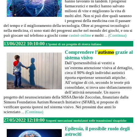
hanno lavorato in tandem. I progressi
farmaceutici e medici hanno salvato
milioni di vite e migliorato la vita di
molti altri. Non si può dire quali saranno
i progressi della medicina con il passare
del tempo e il miglioramento della tecnologia. Oltre ai progressi tecnologici
nella medicina, ci sono stati dei progressi anche nel mondo dei giochi, e ora si
può giocare sul telefono a giochi come
casinò online
e molti ...
(Continua)
13/06/2022 10:10:00
L’ipotesi di un progetto di ricerca italiano
Comprendere l’
autismo
grazie al
sistema visivo
Dall’ipersensibilità ai vestiti a
un’estrema attenzione visiva al dettaglio,
circa il 90% degli individui autistici
riporta esperienze sensoriali atipiche.
All’origine di ciò, secondo le teorie più
consolidate, si trova uno sbilanciamento
dell’attività neuronale. Un nuovo
progetto del neuroscienziato della SISSA Davide Zoccolan, finanziato dalla
Simons Foundation Autism Research Initiative (SFARI), si propone di
verificare questa ipotesi nel sistema visivo. Nei prossimi due anni lo
scienziato ...
(Continua)
27/05/2022 12:10:00
Scoperti meccanismi modulatori nelle trasmissioni sinaptiche
Epilessia, il possibile ruolo degli
astrociti