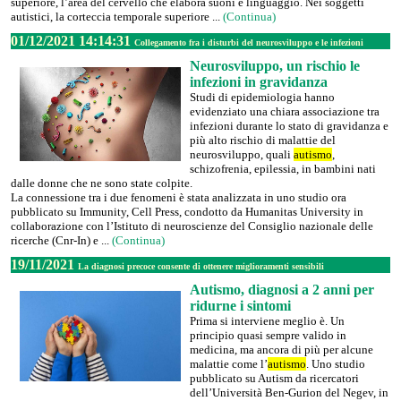
superiore, l’area del cervello che elabora suoni e linguaggio. Nei soggetti
autistici, la corteccia temporale superiore ...
(Continua)
01/12/2021 14:14:31
Collegamento fra i disturbi del neurosviluppo e le infezioni
Neurosviluppo, un rischio le
infezioni in gravidanza
Studi di epidemiologia hanno
evidenziato una chiara associazione tra
infezioni durante lo stato di gravidanza e
più alto rischio di malattie del
neurosviluppo, quali
autismo
,
schizofrenia, epilessia, in bambini nati
dalle donne che ne sono state colpite.
La connessione tra i due fenomeni è stata analizzata in uno studio ora
pubblicato su Immunity, Cell Press, condotto da Humanitas University in
collaborazione con l’Istituto di neuroscienze del Consiglio nazionale delle
ricerche (Cnr-In) e ...
(Continua)
19/11/2021
La diagnosi precoce consente di ottenere miglioramenti sensibili
Autismo, diagnosi a 2 anni per
ridurne i sintomi
Prima si interviene meglio è. Un
principio quasi sempre valido in
medicina, ma ancora di più per alcune
malattie come l’
autismo
. Uno studio
pubblicato su Autism da ricercatori
dell’Università Ben-Gurion del Negev, in