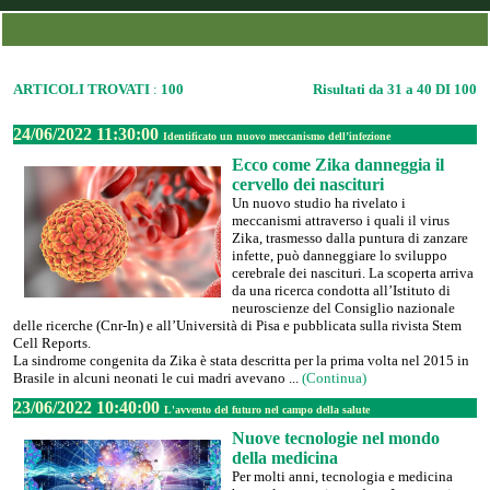
ARTICOLI TROVATI
:
100
Risultati da 31 a 40 DI 100
24/06/2022 11:30:00
Identificato un nuovo meccanismo dell’infezione
Ecco come Zika danneggia il
cervello dei nascituri
Un nuovo studio ha rivelato i
meccanismi attraverso i quali il virus
Zika, trasmesso dalla puntura di zanzare
infette, può danneggiare lo sviluppo
cerebrale dei nascituri. La scoperta arriva
da una ricerca condotta all’Istituto di
neuroscienze del Consiglio nazionale
delle ricerche (Cnr-In) e all’Università di Pisa e pubblicata sulla rivista Stem
Cell Reports.
La sindrome congenita da Zika è stata descritta per la prima volta nel 2015 in
Brasile in alcuni neonati le cui madri avevano ...
(Continua)
23/06/2022 10:40:00
L'avvento del futuro nel campo della salute
Nuove tecnologie nel mondo
della medicina
Per molti anni, tecnologia e medicina