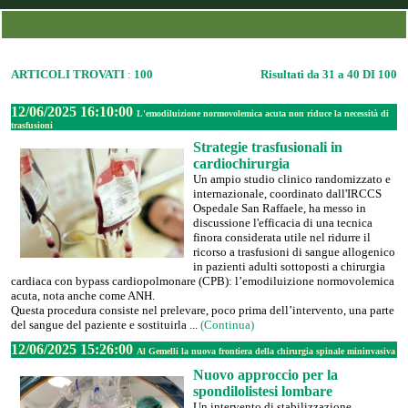
ARTICOLI TROVATI
:
100
Risultati da 31 a 40 DI 100
12/06/2025 16:10:00
L'emodiluizione normovolemica acuta non riduce la necessità di
trasfusioni
Strategie trasfusionali in
cardiochirurgia
Un ampio studio clinico randomizzato e
internazionale, coordinato dall'IRCCS
Ospedale San Raffaele, ha messo in
discussione l'efficacia di una tecnica
finora considerata utile nel ridurre il
ricorso a trasfusioni di sangue allogenico
in pazienti adulti sottoposti a chirurgia
cardiaca con bypass cardiopolmonare (CPB): l’emodiluizione normovolemica
acuta, nota anche come ANH.
Questa procedura consiste nel prelevare, poco prima dell’intervento, una parte
del sangue del paziente e sostituirla ...
(Continua)
12/06/2025 15:26:00
Al Gemelli la nuova frontiera della chirurgia spinale mininvasiva
Nuovo approccio per la
spondilolistesi lombare
Un intervento di stabilizzazione