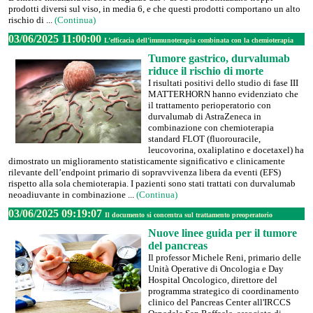
prodotti diversi sul viso, in media 6, e che questi prodotti comportano un alto
rischio di ...
(Continua)
03/06/2025 11:00:00
L’efficacia dell’immunoterapia combinata con la chemioterapia
Tumore gastrico, durvalumab
riduce il rischio di morte
I risultati positivi dello studio di fase III
MATTERHORN hanno evidenziato che
il trattamento perioperatorio con
durvalumab di AstraZeneca in
combinazione con chemioterapia
standard FLOT (fluorouracile,
leucovorina, oxaliplatino e docetaxel) ha
dimostrato un miglioramento statisticamente significativo e clinicamente
rilevante dell’endpoint primario di sopravvivenza libera da eventi (EFS)
rispetto alla sola chemioterapia. I pazienti sono stati trattati con durvalumab
neoadiuvante in combinazione ...
(Continua)
03/06/2025 09:19:07
Il documento si concentra sul trattamento preoperatorio
Nuove linee guida per il tumore
del pancreas
Il professor Michele Reni, primario delle
Unità Operative di Oncologia e Day
Hospital Oncologico, direttore del
programma strategico di coordinamento
clinico del Pancreas Center all'IRCCS