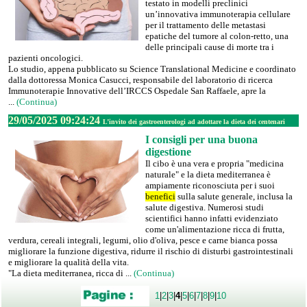
testato in modelli preclinici
un’innovativa immunoterapia cellulare
per il trattamento delle metastasi
epatiche del tumore al colon-retto, una
delle principali cause di morte tra i
pazienti oncologici.
Lo studio, appena pubblicato su Science Translational Medicine e coordinato
dalla dottoressa Monica Casucci, responsabile del laboratorio di ricerca
Immunoterapie Innovative dell’IRCCS Ospedale San Raffaele, apre la
...
(Continua)
29/05/2025 09:24:24
L’invito dei gastroenterologi ad adottare la dieta dei centenari
I consigli per una buona
digestione
Il cibo è una vera e propria "medicina
naturale" e la dieta mediterranea è
ampiamente riconosciuta per i suoi
benefici
sulla salute generale, inclusa la
salute digestiva. Numerosi studi
scientifici hanno infatti evidenziato
come un'alimentazione ricca di frutta,
verdura, cereali integrali, legumi, olio d'oliva, pesce e carne bianca possa
migliorare la funzione digestiva, ridurre il rischio di disturbi gastrointestinali
e migliorare la qualità della vita.
"La dieta mediterranea, ricca di ...
(Continua)
1
|
2
|
3
|
4
|
5
|
6
|
7
|
8
|
9
|
10