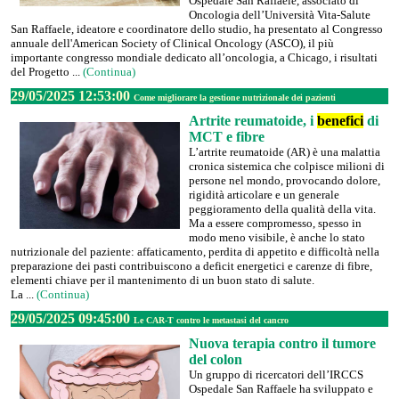
Ospedale San Raffaele, associato di
Oncologia dell’Università Vita-Salute
San Raffaele, ideatore e coordinatore dello studio, ha presentato al Congresso
annuale dell'American Society of Clinical Oncology (ASCO), il più
importante congresso mondiale dedicato all’oncologia, a Chicago, i risultati
del Progetto ...
(Continua)
29/05/2025 12:53:00
Come migliorare la gestione nutrizionale dei pazienti
Artrite reumatoide, i
benefici
di
MCT e fibre
L’artrite reumatoide (AR) è una malattia
cronica sistemica che colpisce milioni di
persone nel mondo, provocando dolore,
rigidità articolare e un generale
peggioramento della qualità della vita.
Ma a essere compromesso, spesso in
modo meno visibile, è anche lo stato
nutrizionale del paziente: affaticamento, perdita di appetito e difficoltà nella
preparazione dei pasti contribuiscono a deficit energetici e carenze di fibre,
elementi chiave per il mantenimento di un buon stato di salute.
La ...
(Continua)
29/05/2025 09:45:00
Le CAR-T contro le metastasi del cancro
Nuova terapia contro il tumore
del colon
Un gruppo di ricercatori dell’IRCCS
Ospedale San Raffaele ha sviluppato e