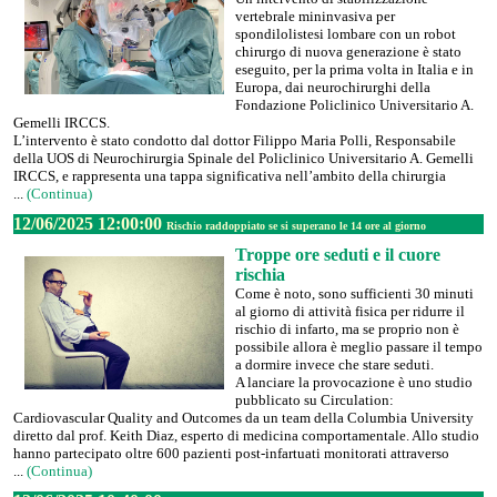
vertebrale mininvasiva per
spondilolistesi lombare con un robot
chirurgo di nuova generazione è stato
eseguito, per la prima volta in Italia e in
Europa, dai neurochirurghi della
Fondazione Policlinico Universitario A.
Gemelli IRCCS.
L’intervento è stato condotto dal dottor Filippo Maria Polli, Responsabile
della UOS di Neurochirurgia Spinale del Policlinico Universitario A. Gemelli
IRCCS, e rappresenta una tappa significativa nell’ambito della chirurgia
...
(Continua)
12/06/2025 12:00:00
Rischio raddoppiato se si superano le 14 ore al giorno
Troppe ore seduti e il cuore
rischia
Come è noto, sono sufficienti 30 minuti
al giorno di attività fisica per ridurre il
rischio di infarto, ma se proprio non è
possibile allora è meglio passare il tempo
a dormire invece che stare seduti.
A lanciare la provocazione è uno studio
pubblicato su Circulation:
Cardiovascular Quality and Outcomes da un team della Columbia University
diretto dal prof. Keith Diaz, esperto di medicina comportamentale. Allo studio
hanno partecipato oltre 600 pazienti post-infartuati monitorati attraverso
...
(Continua)