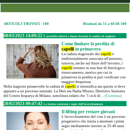
ARTICOLI TROVATI
:
100
Risultati da 51 a 60 DI 100
08/03/2023 14:09:22
È possibile ridurre i danni durante il cambio di stagione
Come limitare la perdita di
capelli
in primavera
La caduta stagionale dei
capelli
è
tradizionalmente associata all'autunno,
tuttavia, anche sul finire dell’inverno, i
capelli
entrano in una fase di fisiologico
rinnovamento, motivo per cui in
primavera la perdita si può verificare con
maggior frequenza.
Nella stagione primaverile la caduta di
capelli
si intensifica ma questo si deve
appunto a un processo naturale. La Dott.ssa Nadia Misino, Direttrice Sanitaria
del Centro Insparya di Milano, sottolinea infatti che "i cicli di ...
(Continua)
28/02/2023 09:47:42
La tecnica contrasta i segni dell’invecchiamento
Il lifting per restare giovani
L’invecchiamento del viso è un processo
progressivo che inizia a mostrare i primi
segni mediamente intorno ai 35-40 anni.