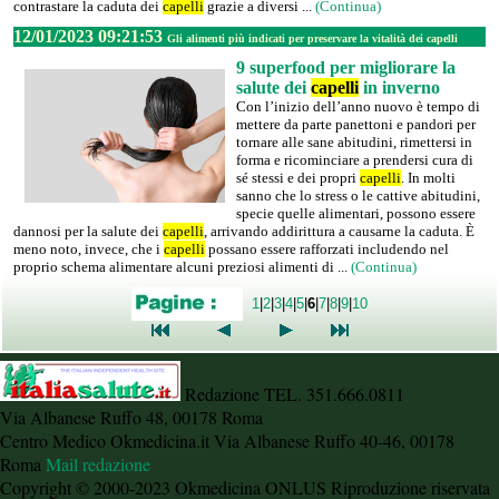
contrastare la caduta dei
capelli
grazie a diversi ...
(Continua)
12/01/2023 09:21:53
Gli alimenti più indicati per preservare la vitalità dei capelli
9 superfood per migliorare la
salute dei
capelli
in inverno
Con l’inizio dell’anno nuovo è tempo di
mettere da parte panettoni e pandori per
tornare alle sane abitudini, rimettersi in
forma e ricominciare a prendersi cura di
sé stessi e dei propri
capelli
. In molti
sanno che lo stress o le cattive abitudini,
specie quelle alimentari, possono essere
dannosi per la salute dei
capelli
, arrivando addirittura a causarne la caduta. È
meno noto, invece, che i
capelli
possano essere rafforzati includendo nel
proprio schema alimentare alcuni preziosi alimenti di ...
(Continua)
1
|
2
|
3
|
4
|
5
|
6
|
7
|
8
|
9
|
10
Redazione TEL. 351.666.0811
Via Albanese Ruffo 48, 00178 Roma
Centro Medico Okmedicina.it Via Albanese Ruffo 40-46, 00178
Roma
Mail redazione
Copyright © 2000-2023 Okmedicina ONLUS Riproduzione riservata