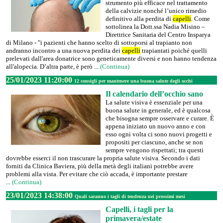
strumento più efficace nel trattamento
della calvizie nonché l’unico rimedio
definitivo alla perdita di
capelli
. Come
sottolinea la Dott.ssa Nadia Misino –
Direttrice Sanitaria del Centro Insparya
di Milano - "i pazienti che hanno scelto di sottoporsi al trapianto non
andranno incontro a una nuova perdita dei
capelli
trapiantati poiché quelli
prelevati dall'area donatrice sono geneticamente diversi e non hanno tendenza
all'alopecia. D’altra parte, è però ...
(Continua)
25/01/2023 11:20:00
12 consigli per mantenere una buona salute degli occhi
Il calendario dell’occhio sano
La salute visiva è essenziale per una
buona salute in generale, ed è qualcosa
che bisogna sempre osservare e curare. È
appena iniziato un nuovo anno e con
esso ogni volta ci sono nuovi progetti e
propositi per ciascuno, anche se non
sempre vengono rispettati; tra questi
dovrebbe esserci il non trascurare la propria salute visiva. Secondo i dati
forniti da Clinica Baviera, più della metà degli italiani potrebbe avere
problemi alla vista. Per evitare che ciò accada, è importante prestare
...
(Continua)
23/01/2023 14:38:00
Quali saranno i tagli di tendenza nei prossimi mesi
Capelli, i tagli per la
primavera/estate