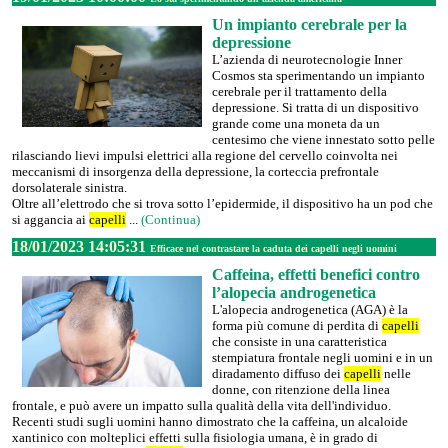
Un impianto cerebrale per la
depressione
L’azienda di neurotecnologie Inner
Cosmos sta sperimentando un impianto
cerebrale per il trattamento della
depressione. Si tratta di un dispositivo
grande come una moneta da un
centesimo che viene innestato sotto pelle
rilasciando lievi impulsi elettrici alla regione del cervello coinvolta nei
meccanismi di insorgenza della depressione, la corteccia prefrontale
dorsolaterale sinistra.
Oltre all’elettrodo che si trova sotto l’epidermide, il dispositivo ha un pod che
si aggancia ai
capelli
...
(Continua)
18/01/2023 14:05:31
Efficace nel contrastare la caduta dei capelli negli uomini
Caffeina, effetti benefici contro
l’alopecia androgenetica
L'alopecia androgenetica (AGA) è la
forma più comune di perdita di
capelli
che consiste in una caratteristica
stempiatura frontale negli uomini e in un
diradamento diffuso dei
capelli
nelle
donne, con ritenzione della linea
frontale, e può avere un impatto sulla qualità della vita dell'individuo.
Recenti studi sugli uomini hanno dimostrato che la caffeina, un alcaloide
xantinico con molteplici effetti sulla fisiologia umana, è in grado di