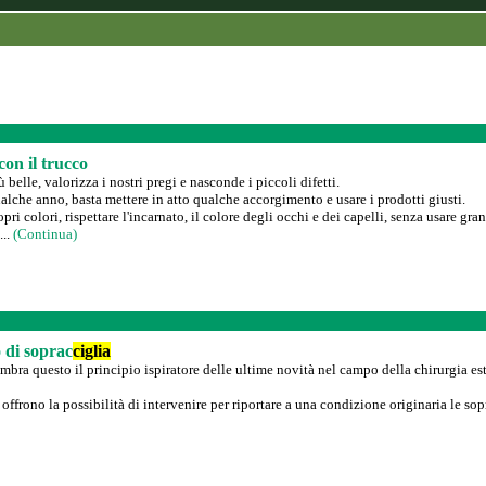
on il trucco
 belle, valorizza i nostri pregi e nasconde i piccoli difetti.
alche anno, basta mettere in atto qualche accorgimento e usare i prodotti giusti.
pri colori, rispettare l'incarnato, il colore degli occhi e dei capelli, senza usare g
...
(Continua)
o di soprac
ciglia
embra questo il principio ispiratore delle ultime novità nel campo della chirurgia est
i offrono la possibilità di intervenire per riportare a una condizione originaria le sop