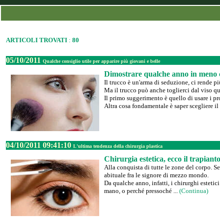
ARTICOLI TROVATI
:
80
05/10/2011
Qualche consiglio utile per apparire più giovani e belle
Dimostrare qualche anno in meno c
Il trucco è un'arma di seduzione, ci rende più
Ma il trucco può anche toglierci dal viso qu
Il primo suggerimento è quello di usare i pro
Altra cosa fondamentale è saper scegliere il 
04/10/2011 09:41:10
L'ultima tendenza della chirurgia plastica
Chirurgia estetica, ecco il trapiant
Alla conquista di tutte le zone del corpo. S
abituale fra le signore di mezzo mondo.
Da qualche anno, infatti, i chirurghi estetic
mano, o perché pressoché ...
(Continua)