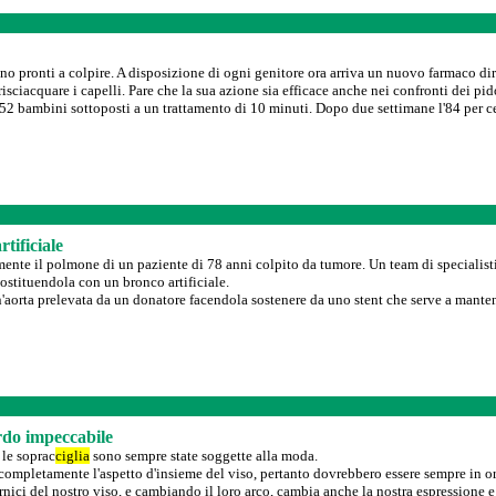
ono pronti a colpire. A disposizione di ogni genitore ora arriva un nuovo farmaco dire
risciacquare i capelli. Pare che la sua azione sia efficace anche nei confronti dei pid
 bambini sottoposti a un trattamento di 10 minuti. Dopo due settimane l'84 per ce
tificiale
nte il polmone di un paziente di 78 anni colpito da tumore. Un team di specialisti 
stituendola con un bronco artificiale.
un'aorta prelevata da un donatore facendola sostenere da uno stent che serve a mantene
rdo impeccabile
 le soprac
ciglia
sono sempre state soggette alla moda.
completamente l'aspetto d'insieme del viso, pertanto dovrebbero essere sempre in ord
nici del nostro viso, e cambiando il loro arco, cambia anche la nostra espressione e