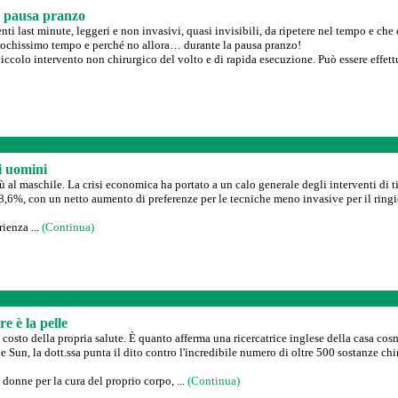
in pausa pranzo
ti last minute, leggeri e non invasivi, quasi invisibili, da ripetere nel tempo e che 
 pochissimo tempo e perché no allora… durante la pausa pranzo!
piccolo intervento non chirurgico del volto e di rapida esecuzione. Può essere effett
i uomini
ù al maschile. La crisi economica ha portato a un calo generale degli interventi di t
ell'8,6%, con un netto aumento di preferenze per le tecniche meno invasive per il rin
rienza ...
(Continua)
re è la pelle
costo della propria salute. È quanto afferma una ricercatrice inglese della casa co
he Sun, la dott.ssa punta il dito contro l'incredibile numero di oltre 500 sostanze c
e donne per la cura del proprio corpo, ...
(Continua)