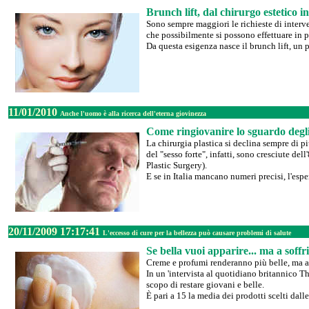
Brunch lift, dal chirurgo estetico 
Sono sempre maggiori le richieste di interven
che possibilmente si possono effettuare in
Da questa esigenza nasce il brunch lift, un 
11/01/2010
Anche l'uomo è alla ricerca dell'eterna giovinezza
Come ringiovanire lo sguardo degl
La chirurgia plastica si declina sempre di pi
del "sesso forte", infatti, sono cresciute d
Plastic Surgery).
E se in Italia mancano numeri precisi, l'espe
20/11/2009 17:17:41
L'eccesso di cure per la bellezza può causare problemi di salute
Se bella vuoi apparire... ma a soffri
Creme e profumi renderanno più belle, ma a 
In un 'intervista al quotidiano britannico T
scopo di restare giovani e belle.
È pari a 15 la media dei prodotti scelti dall