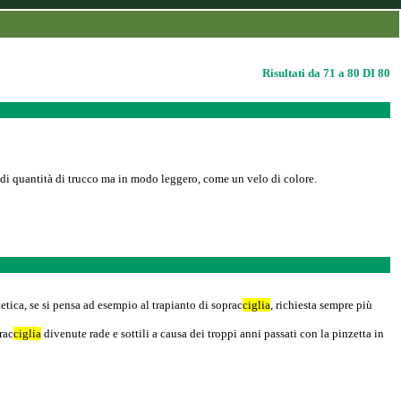
Risultati da 71 a 80 DI 80
randi quantità di trucco ma in modo leggero, come un velo di colore.
etica, se si pensa ad esempio al trapianto di soprac
ciglia
, richiesta sempre più
rac
ciglia
divenute rade e sottili a causa dei troppi anni passati con la pinzetta in