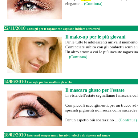
elegante ...
(Continua)
22/11/2010
Consigli per le ragazze che vogliono iniziare a truccarsi
Il make-up per le più giovani
Per le tutte le adolescenti arriva il momento 
Cominciare subito con gli ombretti scuri e i
Un altro errore a cui le più incaute ragazzin
...
(Continua)
14/06/2010
Consigli per far risaltare gli occhi
Il mascara giusto per l'estate
In vista dell'estate segnaliamo i mascara col
Con piccoli accorgimenti, per un trucco ad e
speciali pigmenti non secca come succedev
Per un aspetto più sbarazzino ...
(Continua)
18/02/2010
Interventi sempre meno invasivi, veloci e da ripetere nel tempo