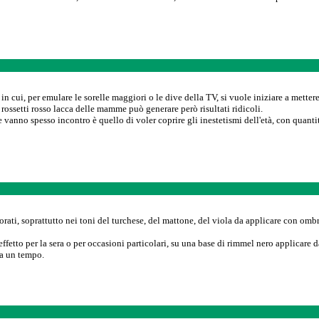
in cui, per emulare le sorelle maggiori o le dive della TV, si vuole iniziare a mettere
 rossetti rosso lacca delle mamme può generare però risultati ridicoli.
e vanno spesso incontro è quello di voler coprire gli inestetismi dell'età, con quanti
orati, soprattutto nei toni del turchese, del mattone, del viola da applicare con ombr
ffetto per la sera o per occasioni particolari, su una base di rimmel nero applicare d
a un tempo.