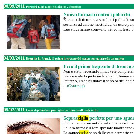
08/09/2011
Parassiti fuori gioco nel giro di 2 settimane
Nuovo farmaco contro i pidocchi
È tempo di rientrare a scuola e i pidocchi s
sostanza ad azione insetticida, da usare per 
Due studi hanno coinvolto nel complesso 552
04/03/2011
Eseguito in Francia il primo intervento del genere per guarire da un tumore
Ecco il primo trapianto di bronco ar
Non è stato necessario rimuovere completame
rimuovendo la parte malata del polmone e so
Per farlo, i medici francesi sono partiti da 
...
(Continua)
09/02/2011
Come depilare le sopracciglia per dare risalto agli occhi
Soprac
ciglia
perfette per uno sgua
Fin dai tempi più antichi ed in varie culture
La loro forma e il loro spessore modificano 
Le soprac
ciglia
sono delle vere e proprie cor