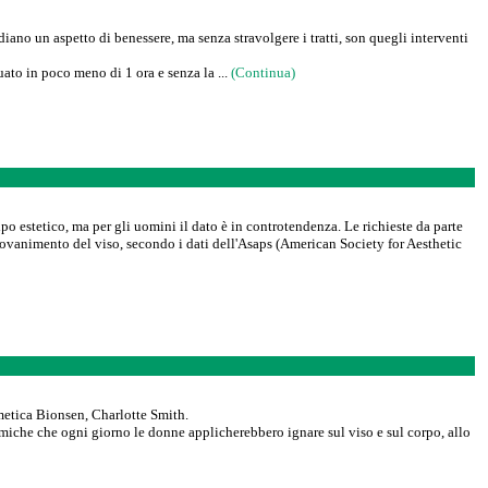
diano un aspetto di benessere, ma senza stravolgere i tratti, son quegli interventi
uato in poco meno di 1 ora e senza la ...
(Continua)
ipo estetico, ma per gli uomini il dato è in controtendenza. Le richieste da parte
giovanimento del viso, secondo i dati dell'Asaps (American Society for Aesthetic
smetica Bionsen, Charlotte Smith.
himiche che ogni giorno le donne applicherebbero ignare sul viso e sul corpo, allo