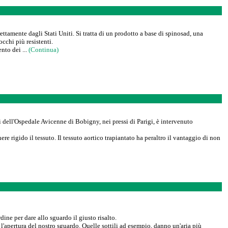
ttamente dagli Stati Uniti. Si tratta di un prodotto a base di spinosad, una
occhi più resistenti.
nto dei ...
(Continua)
dell'Ospedale Avicenne di Bobigny, nei pressi di Parigi, è intervenuto
re rigido il tessuto. Il tessuto aortico trapiantato ha peraltro il vantaggio di non
ine per dare allo sguardo il giusto risalto.
 l'apertura del nostro sguardo. Quelle sottili ad esempio, danno un'aria più