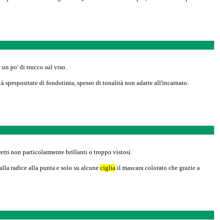
 un po' di trucco sul viso.
tà spropositate di fondotinta, spesso di tonalità non adatte all'incarnato.
etti non particolarmente brillanti o troppo vistosi.
alla radice alla punta e solo su alcune
ciglia
il mascara colorato che grazie a