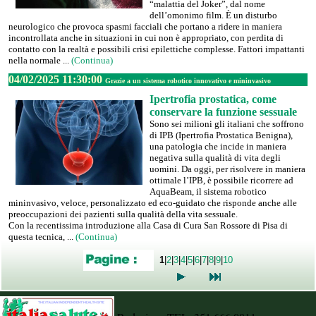
“malattia del Joker”, dal nome
dell’omonimo film. È un disturbo
neurologico che provoca spasmi facciali che portano a ridere in maniera
incontrollata anche in situazioni in cui non è appropriato, con perdita di
contatto con la realtà e possibili crisi epilettiche complesse. Fattori impattanti
nella normale ...
(Continua)
04/02/2025 11:30:00
Grazie a un sistema robotico innovativo e mininvasivo
Ipertrofia prostatica, come
conservare la funzione sessuale
Sono sei milioni gli italiani che soffrono
di IPB (Ipertrofia Prostatica Benigna),
una patologia che incide in maniera
negativa sulla qualità di vita degli
uomini. Da oggi, per risolvere in maniera
ottimale l’IPB, è possibile ricorrere ad
AquaBeam, il sistema robotico
mininvasivo, veloce, personalizzato ed eco-guidato che risponde anche alle
preoccupazioni dei pazienti sulla qualità della vita sessuale.
Con la recentissima introduzione alla Casa di Cura San Rossore di Pisa di
questa tecnica, ...
(Continua)
1
|
2
|
3
|
4
|
5
|
6
|
7
|
8
|
9
|
10