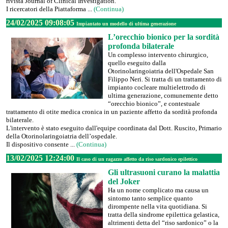
rivista Journal of Clinical Investigation.
I ricercatori della Piattaforma ...
(Continua)
24/02/2025 09:08:05
Impiantato un modello di ultima generazione
L’orecchio bionico per la sordità
profonda bilaterale
Un complesso intervento chirurgico,
quello eseguito dalla
Otorinolaringoiatria dell'Ospedale San
Filippo Neri. Si tratta di un trattamento di
impianto cocleare multielettrodo di
ultima generazione, comunemente detto
“orecchio bionico”, e contestuale
trattamento di otite medica cronica in un paziente affetto da sordità profonda
bilaterale.
L'intervento è stato eseguito dall'equipe coordinata dal Dott. Ruscito, Primario
della Otorinolaringoiatria dell’ospedale.
Il dispositivo consente ...
(Continua)
13/02/2025 12:24:00
Il caso di un ragazzo affetto da riso sardonico epilettico
Gli ultrasuoni curano la malattia
del Joker
Ha un nome complicato ma causa un
sintomo tanto semplice quanto
dirompente nella vita quotidiana. Si
tratta della sindrome epilettica gelastica,
altrimenti detta del “riso sardonico” o la