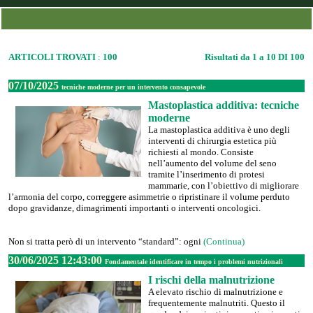
ARTICOLI TROVATI
:
100
Risultati da 1 a 10 DI 100
07/10/2025
tecniche moderne per un intervento consapevole
Mastoplastica additiva: tecniche
moderne
La mastoplastica additiva è uno degli
interventi di chirurgia estetica più
richiesti al mondo. Consiste
nell’aumento del volume del seno
tramite l’inserimento di protesi
mammarie, con l’obiettivo di migliorare
l’armonia del corpo, correggere asimmetrie o ripristinare il volume perduto
dopo gravidanze, dimagrimenti importanti o interventi oncologici.
Non si tratta però di un intervento “standard”: ogni
(Continua)
30/06/2025 12:43:00
Fondamentale identificare in tempo i problemi nutrizionali
I rischi della malnutrizione
A elevato rischio di malnutrizione e
frequentemente malnutriti. Questo il