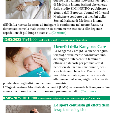
quadro dei pazienti ricoverati nei reparti
di Medicina Interna italiani che emerge
dallo studio SIMI-NUTRO, pubblicato a
giugno dall’European Journal of Internal
Medicine e condotto dai membri della
Società Italiana di Medicina Interna
(SIMI). La ricerca, la prima ad indagare la condizione nel nostro Paese, ha
dimostrato come la malnutrizione sia strettamente associata alle degenze
ospedaliere di più lunga durata e ...
(Continua)
13/05/2025 11:41:00
Confermato il potere terapeutico della pratica
I benefici della Kangaroo Care
La Kangaroo Care (KC o anche canguro
terapia) è attualmente considerato uno
dei migliori interventi in termini di
efficacia e di costi per promuovere il
benessere dei neonati pretermine, per i
suoi tantissimi benefici. Può ridurre la
mortalità neonatale, aumenta i tassi di
allattamento al seno, migliora la crescita
ponderale e degli altri parametri antropometrici.
L’Organizzazione Mondiale della Sanità (OMS) raccomanda la Kangaroo Care
come cura di routine per tutti i neonati pretermine o di ...
(Continua)
02/05/2025 10:10:00
Il movimento migliora anche benessere e qualità della vita
Lo sport contrasta gli effetti delle
terapie oncologiche