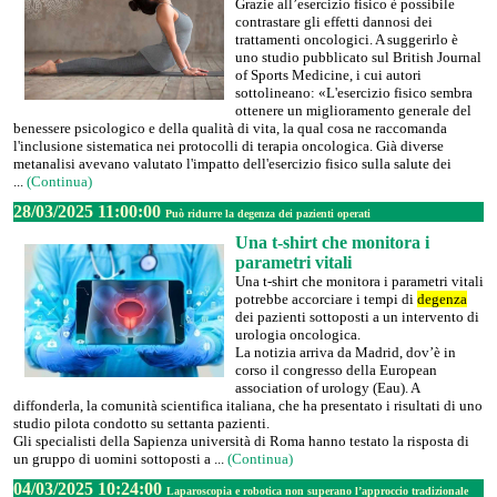
Grazie all’esercizio fisico è possibile
contrastare gli effetti dannosi dei
trattamenti oncologici. A suggerirlo è
uno studio pubblicato sul British Journal
of Sports Medicine, i cui autori
sottolineano: «L'esercizio fisico sembra
ottenere un miglioramento generale del
benessere psicologico e della qualità di vita, la qual cosa ne raccomanda
l'inclusione sistematica nei protocolli di terapia oncologica. Già diverse
metanalisi avevano valutato l'impatto dell'esercizio fisico sulla salute dei
...
(Continua)
28/03/2025 11:00:00
Può ridurre la degenza dei pazienti operati
Una t-shirt che monitora i
parametri vitali
Una t-shirt che monitora i parametri vitali
potrebbe accorciare i tempi di
degenza
dei pazienti sottoposti a un intervento di
urologia oncologica.
La notizia arriva da Madrid, dov’è in
corso il congresso della European
association of urology (Eau). A
diffonderla, la comunità scientifica italiana, che ha presentato i risultati di uno
studio pilota condotto su settanta pazienti.
Gli specialisti della Sapienza università di Roma hanno testato la risposta di
un gruppo di uomini sottoposti a ...
(Continua)
04/03/2025 10:24:00
Laparoscopia e robotica non superano l’approccio tradizionale