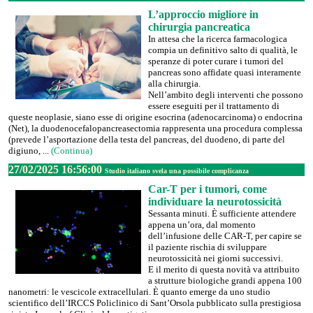
L’approccio migliore in
chirurgia pancreatica
In attesa che la ricerca farmacologica
compia un definitivo salto di qualità, le
speranze di poter curare i tumori del
pancreas sono affidate quasi interamente
alla chirurgia.
Nell’ambito degli interventi che possono
essere eseguiti per il trattamento di
queste neoplasie, siano esse di origine esocrina (adenocarcinoma) o endocrina
(Net), la duodenocefalopancreasectomia rappresenta una procedura complessa
(prevede l’asportazione della testa del pancreas, del duodeno, di parte del
digiuno, ...
(Continua)
27/02/2025 16:56:00
Studio italiano svela una possibile complicanza
Car-T per i tumori, come
individuare la neurotossicità
Sessanta minuti. È sufficiente attendere
appena un’ora, dal momento
dell’infusione delle CAR-T, per capire se
il paziente rischia di sviluppare
neurotossicità nei giorni successivi.
E il merito di questa novità va attribuito
a strutture biologiche grandi appena 100
nanometri: le vescicole extracellulari. È quanto emerge da uno studio
scientifico dell’IRCCS Policlinico di Sant’Orsola pubblicato sulla prestigiosa