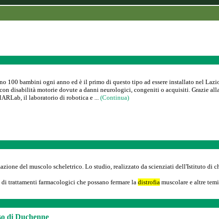
no 100 bambini ogni anno ed è il primo di questo tipo ad essere installato nel Lazi
i con disabilità motorie dovute a danni neurologici, congeniti o acquisiti. Grazie
ARLab, il laboratorio di robotica e ...
(Continua)
azione del muscolo scheletrico. Lo studio, realizzato da scienziati dell'Istituto di 
to di trattamenti farmacologici che possano fermare la
distrofia
muscolare e altre temi
aso di Duchenne