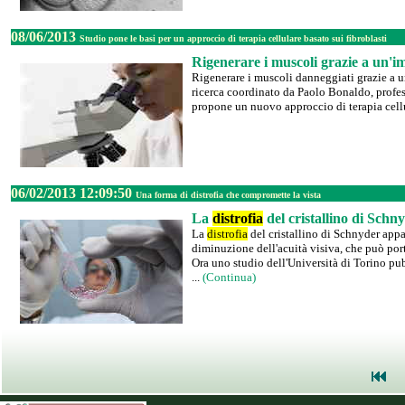
08/06/2013
Studio pone le basi per un approccio di terapia cellulare basato sui fibroblasti
Rigenerare i muscoli grazie a un'i
Rigenerare i muscoli danneggiati grazie a 
ricerca coordinato da Paolo Bonaldo, profes
propone un nuovo approccio di terapia cellu
06/02/2013 12:09:50
Una forma di distrofia che compromette la vista
La
distrofia
del cristallino di Schn
La
distrofia
del cristallino di Schnyder appar
diminuzione dell'acuità visiva, che può port
Ora uno studio dell'Università di Torino pub
...
(Continua)