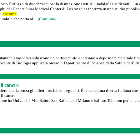
o l'utilizzo di due farmaci per la disfunzione erettile – tadalafil e sildenafil – in
eghi del Cedars Sinai Medical Center di Los Angeles ipotizza in uno studio pubblica
di
distrofia
.
rabile che porta al ...
(Continua)
e staminali vascolari subiscono un cortocircuito e iniziano a depositare materiale f
 docente di Biologia applicata presso il Dipartimento di Scienza della Salute dell’
il cancro
erferone alfa senza gli effetti tossici conseguenti. È l'idea di una ricerca italiana c
il cancro.
zione fra Università Vita-Salute San Raffaele di Milano e Istituto Telethon per la t
a