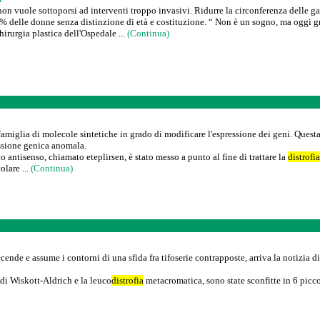
n vuole sottoporsi ad interventi troppo invasivi. Ridurre la circonferenza delle gamb
 delle donne senza distinzione di età e costituzione. “ Non è un sogno, ma oggi graz
hirurgia plastica dell'Ospedale ...
(Continua)
amiglia di molecole sintetiche in grado di modificare l'espressione dei geni. Questa 
ressione genica anomala.
antisenso, chiamato eteplirsen, è stato messo a punto al fine di trattare la
distrofia
lare ...
(Continua)
cende e assume i contorni di una sfida fra tifoserie contrapposte, arriva la notizia d
di Wiskott-Aldrich e la leuco
distrofia
metacromatica, sono state sconfitte in 6 picco