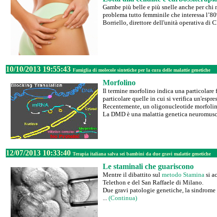
Gambe più belle e più snelle anche per chi no
problema tutto femminile che interessa l’80%
Borriello, direttore dell'unità operativa di C
10/10/2013 19:55:43
Famiglia di molecole sintetiche per la cura delle malattie genetiche
Morfolino
Il termine morfolino indica una particolare f
particolare quelle in cui si verifica un'esp
Recentemente, un oligonucleotide morfolino 
La DMD è una malattia genetica neuromusco
12/07/2013 10:33:40
Terapia italiana salva sei bambini da due gravi malattie genetiche
Le staminali che guariscono
Mentre il dibattito sul
metodo Stamina
si ac
Telethon e del San Raffaele di Milano.
Due gravi patologie genetiche, la sindrome 
...
(Continua)