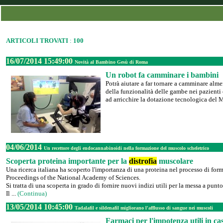
ARTICOLI TROVATI
:
100
16/07/2014 15:49:00
Novità al Bambino Gesù di Roma
Un robot fa camminare i bambini
Potrà aiutare a far tornare a camminare alme
della funzionalità delle gambe nei pazient
ad arricchire la dotazione tecnologica del M
04/06/2014
Un recettore degli endocannabinoidi nella formazione del muscolo scheletrico
Scoperta proteina importante per la
distrofia
muscolare
Una ricerca italiana ha scoperto l'importanza di una proteina nel processo di form
Proceedings of the National Academy of Sciences.
Si tratta di una scoperta in grado di fornire nuovi indizi utili per la messa a pun
Il ...
(Continua)
13/05/2014 10:45:00
Tadalafil e sildenafil migliorano l'afflusso di sangue nei muscoli
Farmaci per l'impotenza utili in c