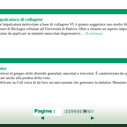
mpalcatura di collagene
un’impalcatura molecolare a base di collagene VI: è quanto suggerisce uno studio 
sore di Biologia cellulare all’Università di Padova. Oltre a chiarire un aspetto im
lare da applicare in malattie muscolari degenerative, ...
(Continua)
yder
tiene al gruppo delle distrofie granulari, maculari e reticolari. È caratterizzata da 
are anche alla perdita della vista.
blicato su Cell cerca di far luce sui meccanismi che generano la malattia. Massimo S
1
|
2
|
3
|
4
|
5
|
6
|
7
|
8
|
9
|
10