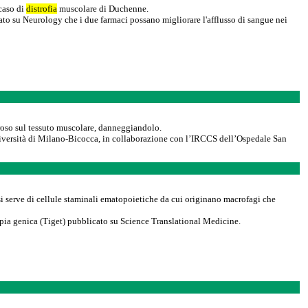
 caso di
distrofia
muscolare di Duchenne.
to su Neurology che i due farmaci possano migliorare l'afflusso di sangue nei
ibroso sul tessuto muscolare, danneggiandolo.
Università di Milano-Bicocca, in collaborazione con l’IRCCS dell’Ospedale San
he si serve di cellule staminali ematopoietiche da cui originano macrofagi che
erapia genica (Tiget) pubblicato su Science Translational Medicine.