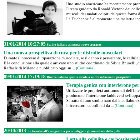
Uno studio americano ha recentemente propost
Il team guidato da Ronald Victor e dai coll
muscoli dei malati colpiti da questa forma 
La Duchenne è al momento una malattia incu
31/01/2014 10:27:05
Studio italiano alimenta nuove speranze
Una nuova prospettiva di cura per le distrofie muscolari
Durante il processo di riparazione muscolare, se il danno è persistente, le cellul
È la conclusione alla quale è arrivato uno studio coordinato da Silvia Brunelli,
Raffaele di Milano e pubblicato oggi su ...
(Continua)
09/01/2014 17:19:18
Ricerca italiana apre la strada a nuove interessanti prospettive
Terapia genica con interferone per 
Utilizzare le proprietà antitumorali dell'int
producono l'interferone laddove si sviluppa 
Si tratta di uno studio nato dalla collabora
I ricercatori, coordinati da ...
(Continua)
20/10/2013
Le tecniche all'avanguardia per sconfiggere gli inestetismi della pelle
Lotta alla cellulite e carbossiterapi