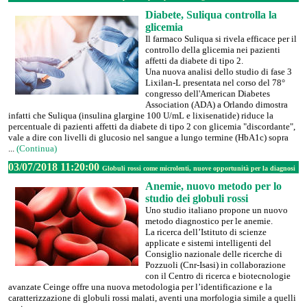
Diabete, Suliqua controlla la
glicemia
Il farmaco Suliqua si rivela efficace per il
controllo della glicemia nei pazienti
affetti da diabete di tipo 2.
Una nuova analisi dello studio di fase 3
Lixilan-L presentata nel corso del 78°
congresso dell'American Diabetes
Association (ADA) a Orlando dimostra
infatti che Suliqua (insulina glargine 100 U/mL e lixisenatide) riduce la
percentuale di pazienti affetti da diabete di tipo 2 con glicemia "discordante",
vale a dire con livelli di glucosio nel sangue a lungo termine (HbA1c) sopra
...
(Continua)
03/07/2018 11:20:00
Globuli rossi come microlenti, nuove opportunità per la diagnosi
Anemie, nuovo metodo per lo
studio dei globuli rossi
Uno studio italiano propone un nuovo
metodo diagnostico per le anemie.
La ricerca dell’Istituto di scienze
applicate e sistemi intelligenti del
Consiglio nazionale delle ricerche di
Pozzuoli (Cnr-Isasi) in collaborazione
con il Centro di ricerca e biotecnologie
avanzate Ceinge offre una nuova metodologia per l’identificazione e la
caratterizzazione di globuli rossi malati, aventi una morfologia simile a quelli