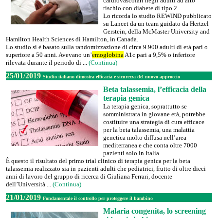
cardiovascolari negli adulti ad alto
rischio con diabete di tipo 2.
Lo ricorda lo studio REWIND pubblicato
su Lancet da un team guidato da Hertzel
Gerstein, della McMaster University and
Hamilton Health Sciences di Hamilton, in Canada.
Lo studio si è basato sulla randomizzazione di circa 9.900 adulti di età pari o
superiore a 50 anni. Avevano un’
emoglobina
A1c pari a 9,5% o inferiore
rilevata durante il periodo di ...
(Continua)
25/01/2019
Studio italiano dimostra efficacia e sicurezza del nuovo approccio
Beta talassemia, l’efficacia della
terapia genica
La terapia genica, soprattutto se
somministrata in giovane età, potrebbe
costituire una strategia di cura efficace
per la beta talassemia, una malattia
genetica molto diffusa nell’area
mediterranea e che conta oltre 7000
pazienti solo in Italia.
È questo il risultato del primo trial clinico di terapia genica per la beta
talassemia realizzato sia in pazienti adulti che pediatrici, frutto di oltre dieci
anni di lavoro del gruppo di ricerca di Giuliana Ferrari, docente
dell’Università ...
(Continua)
21/01/2019
Fondamentale il controllo per proteggere il bambino
Malaria congenita, lo screening