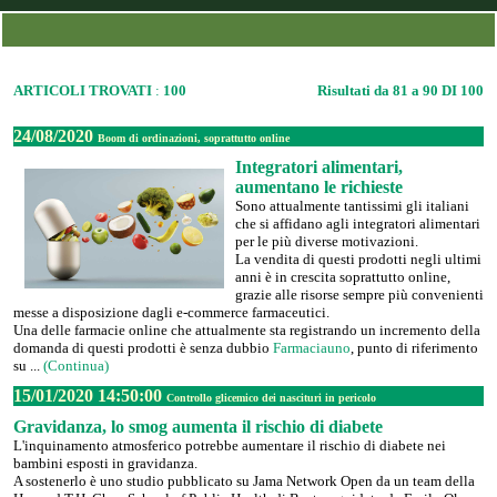
ARTICOLI TROVATI
:
100
Risultati da 81 a 90 DI 100
24/08/2020
Boom di ordinazioni, soprattutto online
Integratori alimentari,
aumentano le richieste
Sono attualmente tantissimi gli italiani
che si affidano agli integratori alimentari
per le più diverse motivazioni.
La vendita di questi prodotti negli ultimi
anni è in crescita soprattutto online,
grazie alle risorse sempre più convenienti
messe a disposizione dagli e-commerce farmaceutici.
Una delle farmacie online che attualmente sta registrando un incremento della
domanda di questi prodotti è senza dubbio
Farmaciauno
, punto di riferimento
su ...
(Continua)
15/01/2020 14:50:00
Controllo glicemico dei nascituri in pericolo
Gravidanza, lo smog aumenta il rischio di diabete
L'inquinamento atmosferico potrebbe aumentare il rischio di diabete nei
bambini esposti in gravidanza.
A sostenerlo è uno studio pubblicato su Jama Network Open da un team della