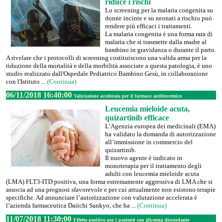
riduce i rischi
Lo screening per la malaria congenita su
donne incinte e su neonati a rischio può
rendere più efficaci i trattamenti.
La malaria congenita è una forma rara di
malaria che si trasmette dalla madre al
bambino in gravidanza o durante il parto.
A rivelare che i protocolli di screening costituiscono una valida arma per la
riduzione della mortalità e della morbilità associate a questa patologia, è uno
studio realizzato dall'Ospedale Pediatrico Bambino Gesù, in collaborazione
con l'Istituto ...
(Continua)
06/11/2018 16:40:00
Valutazione accelerata per il farmaco antileucemico
Leucemia mieloide acuta,
quizartinib efficace
L’Agenzia europea dei medicinali (EMA)
ha validato la domanda di autorizzazione
all’immissione in commercio del
quizartinib.
Il nuovo agente è indicato in
monoterapia per il trattamento degli
adulti con leucemia mieloide acuta
(LMA) FLT3-ITD positiva, una forma estremamente aggressiva di LMA che si
associa ad una prognosi sfavorevole e per cui attualmente non esistono terapie
specifiche. Ad annunciare l’autorizzazione con valutazione accelerata è
l’azienda farmaceutica Daiichi Sankyo, che ha ...
(Continua)
11/07/2018 11:30:00
Effetto positivo per i pazienti con glicemia discordante