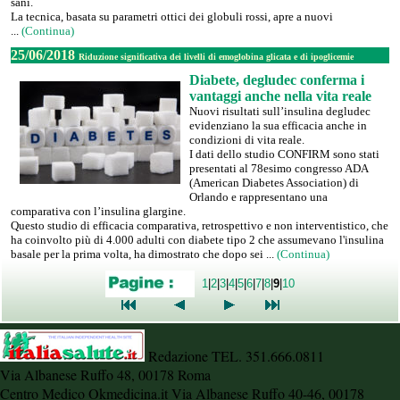
sani.
La tecnica, basata su parametri ottici dei globuli rossi, apre a nuovi
...
(Continua)
25/06/2018
Riduzione significativa dei livelli di emoglobina glicata e di ipoglicemie
Diabete, degludec conferma i
vantaggi anche nella vita reale
Nuovi risultati sull’insulina degludec
evidenziano la sua efficacia anche in
condizioni di vita reale.
I dati dello studio CONFIRM sono stati
presentati al 78esimo congresso ADA
(American Diabetes Association) di
Orlando e rappresentano una
comparativa con l’insulina glargine.
Questo studio di efficacia comparativa, retrospettivo e non interventistico, che
ha coinvolto più di 4.000 adulti con diabete tipo 2 che assumevano l'insulina
basale per la prima volta, ha dimostrato che dopo sei ...
(Continua)
1
|
2
|
3
|
4
|
5
|
6
|
7
|
8
|
9
|
10
Redazione TEL. 351.666.0811
Via Albanese Ruffo 48, 00178 Roma
Centro Medico Okmedicina.it Via Albanese Ruffo 40-46, 00178