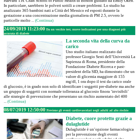
Harvard T.H. Chan School of Public Health di Boston guidato da Emily Oken.
In particolare, sarebbero le polveri sottili a creare problemi. Lo studio ha
analizzato 365 bambini nati a Città del Messico ed esposti durante la
gestazione a una concentrazione media giornaliera di PM 2.5, ovvero le
particelle molto ...
(Continua)
24/09/2019 11:23:00
Da un vecchio test, nuove indicazioni per una diagnosi più
accurata di diabete
La seconda vita della curva da
carico
Uno studio italiano realizzato dal
professor Giorgio Sesti dell’Università La
Sapienza di Roma, presidente della
Fondazione Diabete Ricerca e past-
president della SID, ha dimostrato che un
valore di glicemia maggiore di 155
mg/dl, 1 ora dopo il test da carico orale
di glucosio, è in grado non solo di identificare i soggetti pre-diabete ma anche
un gruppo di soggetti con normale tolleranza al glucosio finora ‘invisibili’
alle strategie di prevenzione che presentano un rischio aumentato del 400
...
(Continua)
08/07/2019 12:50:00
Previene gli eventi cardiovascolari negli adulti ad alto rischio
Diabete, cuore protetto grazie a
dulaglutide
Dulaglutide è un’opzione farmacologica
per la prevenzione degli eventi