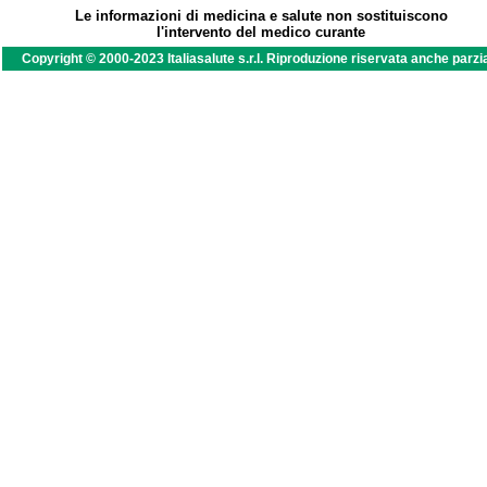
Le informazioni di medicina e salute non sostituiscono
l'intervento del medico curante
Copyright © 2000-2023 Italiasalute s.r.l. Riproduzione riservata anche parzi