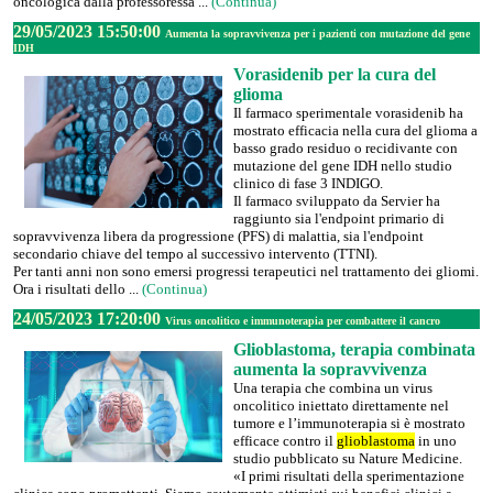
oncologica dalla professoressa ...
(Continua)
29/05/2023 15:50:00
Aumenta la sopravvivenza per i pazienti con mutazione del gene
IDH
Vorasidenib per la cura del
glioma
Il farmaco sperimentale vorasidenib ha
mostrato efficacia nella cura del glioma a
basso grado residuo o recidivante con
mutazione del gene IDH nello studio
clinico di fase 3 INDIGO.
Il farmaco sviluppato da Servier ha
raggiunto sia l'endpoint primario di
sopravvivenza libera da progressione (PFS) di malattia, sia l'endpoint
secondario chiave del tempo al successivo intervento (TTNI).
Per tanti anni non sono emersi progressi terapeutici nel trattamento dei gliomi.
Ora i risultati dello ...
(Continua)
24/05/2023 17:20:00
Virus oncolitico e immunoterapia per combattere il cancro
Glioblastoma, terapia combinata
aumenta la sopravvivenza
Una terapia che combina un virus
oncolitico iniettato direttamente nel
tumore e l’immunoterapia si è mostrato
efficace contro il
glioblastoma
in uno
studio pubblicato su Nature Medicine.
«I primi risultati della sperimentazione