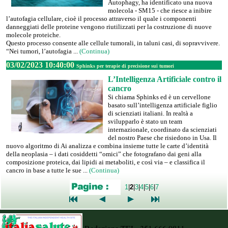
Autophagy, ha identificato una nuova
molecola - SM15 - che riesce a inibire
l’autofagia cellulare, cioè il processo attraverso il quale i componenti
danneggiati delle proteine vengono riutilizzati per la costruzione di nuove
molecole proteiche.
Questo processo consente alle cellule tumorali, in taluni casi, di sopravvivere.
“Nei tumori, l’autofagia ...
(Continua)
03/02/2023 10:40:00
Sphinks per terapie di precisione sui tumori
L’Intelligenza Artificiale contro il
cancro
Si chiama Sphinks ed è un cervellone
basato sull’intelligenza artificiale figlio
di scienziati italiani. In realtà a
svilupparlo è stato un team
internazionale, coordinato da scienziati
del nostro Paese che risiedono in Usa. Il
nuovo algoritmo di Ai analizza e combina insieme tutte le carte d’identità
della neoplasia – i dati cosiddetti “omici” che fotografano dai geni alla
composizione proteica, dai lipidi ai metaboliti, e così via – e classifica il
cancro in base a tutte le sue ...
(Continua)
1
|
2
|
3
|
4
|
5
|
6
|
7