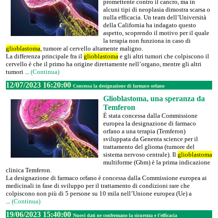
promettente contro il cancro, ma in
alcuni tipi di neoplasia dimostra scarsa o
nulla efficacia. Un team dell’Università
della California ha indagato questo
aspetto, scoprendo il motivo per il quale
la terapia non funziona in caso di
glioblastoma
, tumore al cervello altamente maligno.
La differenza principale fra il
glioblastoma
e gli altri tumori che colpiscono il
cervello è che il primo ha origine direttamente nell’organo, mentre gli altri
tumori ...
(Continua)
12/07/2023 16:20:00
Concessa la designazione di farmaco orfano
Glioblastoma, una speranza da
Temferon
È stata concessa dalla Commissione
europea la designazione di farmaco
orfano a una terapia (Temferon)
sviluppata da Genenta science per il
trattamento del glioma (tumore del
sistema nervoso centrale). Il
glioblastoma
multiforme (Gbm) è la prima indicazione
clinica Temferon.
La designazione di farmaco orfano è concessa dalla Commissione europea ai
medicinali in fase di sviluppo per il trattamento di condizioni rare che
colpiscono non più di 5 persone su 10 mila nell’Unione europea (Ue) a
...
(Continua)
19/06/2023 15:40:00
Nuovi dati ne confermano la sicurezza e l’efficacia