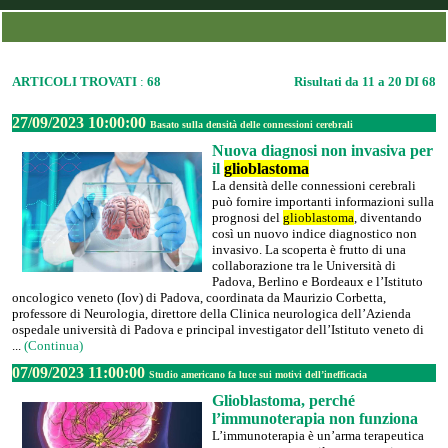
ARTICOLI TROVATI
:
68
Risultati da 11 a 20 DI 68
27/09/2023 10:00:00
Basato sulla densità delle connessioni cerebrali
Nuova diagnosi non invasiva per
il
glioblastoma
La densità delle connessioni cerebrali
può fornire importanti informazioni sulla
prognosi del
glioblastoma
, diventando
così un nuovo indice diagnostico non
invasivo. La scoperta è frutto di una
collaborazione tra le Università di
Padova, Berlino e Bordeaux e l’Istituto
oncologico veneto (Iov) di Padova, coordinata da Maurizio Corbetta,
professore di Neurologia, direttore della Clinica neurologica dell’Azienda
ospedale università di Padova e principal investigator dell’Istituto veneto di
...
(Continua)
07/09/2023 11:00:00
Studio americano fa luce sui motivi dell’inefficacia
Glioblastoma, perché
l’immunoterapia non funziona
L’immunoterapia è un’arma terapeutica