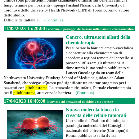
clinica sono promettenti. Siamo cautamente ottimisti sui benefici clinici a
lungo termine per i pazienti», spiega Farshad Nassiri della University of
Toronto e dello University Health Network (UHN) di Toronto, primo autore
dello studio.
Difficile da trattare, il ...
(Continua)
11/05/2023 15:20:00
Facilitano il passaggio dei farmaci nella barriera emato-encefalica
Cancro, ultrasuoni alleati della
chemioterapia
Per superare la barriera emato-encefalica
e consentire alla chemioterapia di
accedere a regioni remote del cervello si
possono utilizzare gli ultrasuoni. A
dimostrarlo è uno studio pubblicato su
Lancet Oncology da un team della
Northwestern University Feinberg School of Medicine guidato da Adam
Sonabend, che spiega: «Questo può significare un enorme progresso per i
pazienti con
glioblastoma
. La temozolomide, infatti, l'attuale chemioterapia
per il
glioblastoma
, attraversa la barriera ...
(Continua)
17/04/2023 16:40:00
Interviene sui meccanismi di riciclo delle proteine
Nuova molecola blocca la
crescita delle cellule tumorali
Uno studio dell’Istituto di biologia e
patologia molecolari del Consiglio
nazionale delle ricerche (Cnr-Ibpm) di
Roma, pubblicato sulla rivista