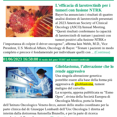
L’efficacia di larotrectinib per i
tumori con fusione NTRK
Bayer ha annunciato i risultati di quattro
analisi distinte di larotrectinib presentati
al 2023 American Society of Clinical
Oncology (ASCO) Annual Meeting.
“Questi risultati confermano la capacità
di larotrectinib di trattare i pazienti con
tumori positivi alla fusione NTRK e
l’importanza di colpire il driver oncogeno”, afferma Iain Webb, M.D., Vice
President, U.S. Medical Affairs, Oncology di Bayer. “Testare i pazienti in modo
completo e precoce è fondamentale per individuare quelli con ...
(Continua)
01/06/2023 16:50:00
Il ruolo del gene TERT nel tumore cerebrale
Glioblastoma, l’alterazione che lo
rende aggressivo
Una singola alterazione genetica
potrebbe essere alla base della forma più
aggressiva di
glioblastoma
, tumore
maligno del cervello.
La scoperta, appena pubblicata su “Esmo
Open”, rivista della Società Europea di
Oncologia Medica, porta la firma
dell’Istituto Oncologico Veneto-Irccs, autore dello studio coordinato per la
parte clinica dal dr. Giuseppe Lombardi dell’Uoc Oncologia 1 diretta ad
interim dalla dottoressa Antonella Brunello, e per la parte di ricerca