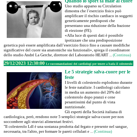
Quando lo sport fa male al cuore
Uno studio apparso su Circulation
dimostra che l’esercizio fisico può
amplificare il rischio cardiaco in soggetti
geneticamente predisposti che
presentano una riduzione della frazione
di eiezione (FE).
«Alla luce di questi dati è possibile
ipotizzare che una predisposizione
genetica può essere amplificata dall’esercizio fisico fino a causare modifiche
significative del cuore sia anatomiche sia funzionali», spiega il coordinatore
dello studio André La Gerche, direttore del Laboratorio HEART ...
(Continua)
29/12/2023 12:30:00
Le raccomandazioni dei cardiologi per tenere a bada il colesterolo
Le 5 strategie salva-cuore per le
feste
I livelli di colesterolo esplodono durante
le feste natalizie. I cardiologi calcolano
in media un aumento del 20% del
colesterolo dopo pranzi e cene
pesantissimi dal punto di vista
nutrizionale.
Gli esperti della Società italiana di
cardiologica, però, rendono note 5 semplici strategie salva-cuore per non
soccombere agli stravizi alimentari festivi.
"Il colesterolo Ldl è una sostanza prodotta dal fegato e presente nel sangue,
necessaria, tra l'altro, per formare le pareti cellulari e ...
(Continua)