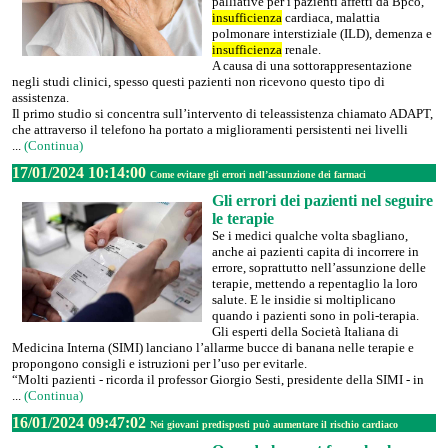
palliative per i pazienti affetti da Bpco,
insufficienza
cardiaca, malattia
polmonare interstiziale (ILD), demenza e
insufficienza
renale.
A causa di una sottorappresentazione
negli studi clinici, spesso questi pazienti non ricevono questo tipo di
assistenza.
Il primo studio si concentra sull’intervento di teleassistenza chiamato ADAPT,
che attraverso il telefono ha portato a miglioramenti persistenti nei livelli
...
(Continua)
17/01/2024 10:14:00
Come evitare gli errori nell’assunzione dei farmaci
Gli errori dei pazienti nel seguire
le terapie
Se i medici qualche volta sbagliano,
anche ai pazienti capita di incorrere in
errore, soprattutto nell’assunzione delle
terapie, mettendo a repentaglio la loro
salute. E le insidie si moltiplicano
quando i pazienti sono in poli-terapia.
Gli esperti della Società Italiana di
Medicina Interna (SIMI) lanciano l’allarme bucce di banana nelle terapie e
propongono consigli e istruzioni per l’uso per evitarle.
“Molti pazienti - ricorda il professor Giorgio Sesti, presidente della SIMI - in
...
(Continua)
16/01/2024 09:47:02
Nei giovani predisposti può aumentare il rischio cardiaco