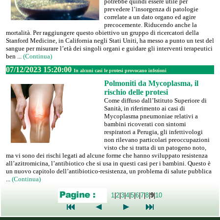
potrebbe quindi essere utile per
prevedere l’insorgenza di patologie
correlate a un dato organo ed agire
precocemente. Riducendo anche la
mortalità. Per raggiungere questo obiettivo un gruppo di ricercatori della
Stanford Medicine, in California negli Stati Uniti, ha messo a punto un test del
sangue per misurare l’età dei singoli organi e guidare gli interventi terapeutici
ben ...
(Continua)
07/12/2023 15:20:00
In alcuni casi le protesi provocano infezioni
Polmoniti da Mycoplasma, il
rischio delle protesi
Come diffuso dall’Istituto Superiore di
Sanità, in riferimento ai casi di
Mycoplasma pneumoniae relativi a
bambini ricoverati con sintomi
respiratori a Perugia, gli infettivologi
non rilevano particolari preoccupazioni
visto che si tratta di un patogeno noto,
ma vi sono dei rischi legati ad alcune forme che hanno sviluppato resistenza
all’azitromicina, l’antibiotico che si usa in questi casi per i bambini. Questo è
un nuovo capitolo dell’antibiotico-resistenza, un problema di salute pubblica
...
(Continua)
1
|
2
|
3
|
4
|
5
|
6
|
7
|
8
|
9
|
10