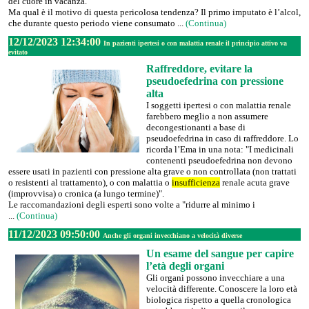
del cuore in vacanza.
Ma qual è il motivo di questa pericolosa tendenza? Il primo imputato è l’alcol,
che durante questo periodo viene consumato ...
(Continua)
12/12/2023 12:34:00
In pazienti ipertesi o con malattia renale il principio attivo va
evitato
Raffreddore, evitare la
pseudoefedrina con pressione
alta
I soggetti ipertesi o con malattia renale
farebbero meglio a non assumere
decongestionanti a base di
pseudoefedrina in caso di raffreddore. Lo
ricorda l’Ema in una nota: "I medicinali
contenenti pseudoefedrina non devono
essere usati in pazienti con pressione alta grave o non controllata (non trattati
o resistenti al trattamento), o con malattia o
insufficienza
renale acuta grave
(improvvisa) o cronica (a lungo termine)".
Le raccomandazioni degli esperti sono volte a "ridurre al minimo i
...
(Continua)
11/12/2023 09:50:00
Anche gli organi invecchiano a velocità diverse
Un esame del sangue per capire
l’età degli organi
Gli organi possono invecchiare a una
velocità differente. Conoscere la loro età
biologica rispetto a quella cronologica