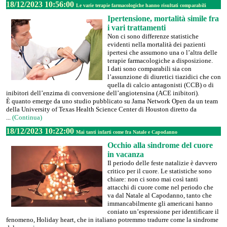
18/12/2023 10:56:00
Le varie terapie farmacologiche hanno risultati comparabili
Ipertensione, mortalità simile fra
i vari trattamenti
Non ci sono differenze statistiche
evidenti nella mortalità dei pazienti
ipertesi che assumono una o l’altra delle
terapie farmacologiche a disposizione.
I dati sono comparabili sia con
l’assunzione di diuretici tiazidici che con
quella di calcio antagonisti (CCB) o di
inibitori dell’enzima di conversione dell’angiotensina (ACE inibitori).
È quanto emerge da uno studio pubblicato su Jama Network Open da un team
della University of Texas Health Science Center di Houston diretto da
...
(Continua)
18/12/2023 10:22:00
Mai tanti infarti come fra Natale e Capodanno
Occhio alla sindrome del cuore
in vacanza
Il periodo delle feste natalizie è davvero
critico per il cuore. Le statistiche sono
chiare: non ci sono mai così tanti
attacchi di cuore come nel periodo che
va dal Natale al Capodanno, tanto che
immancabilmente gli americani hanno
coniato un’espressione per identificare il
fenomeno, Holiday heart, che in italiano potremmo tradurre come la sindrome