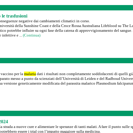
le trasfusioni
conseguenze negative dai cambiamenti climatici in corso.
’Università della Sunshine Coast e della Croce Rossa Australiana Lifeblood su The La
tico potrebbe influire su ogni fase della catena di approvvigionamento del sangue.
 infettive e ...
(Continua)
 vaccino per la
malaria
dati i risultati non completamente soddisfacenti di quelli 
eparato messo a punto da scienziati dell’Università di Leiden e del Radboud Univer
a versione geneticamente modificata del parassita malarico Plasmodium falciparum
 2024
la strada a nuove cure e alimentare le speranze di tanti malati. A fare il punto sull
potrebbero essere i trial con l’impatto maggiore sulla medicina.