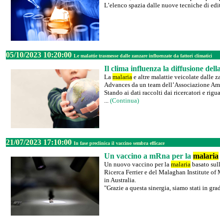
L’elenco spazia dalle nuove tecniche di edit
05/10/2023 10:20:00
Le malattie trasmesse dalle zanzare influenzate da fattori climatici
Il clima influenza la diffusione dell
La
malaria
e altre malattie veicolate dalle 
Advances da un team dell’Associazione Amer
Stando ai dati raccolti dai ricercatori e rigu
...
(Continua)
21/07/2023 17:10:00
In fase preclinica il vaccino sembra efficace
Un vaccino a mRna per la
malaria
Un nuovo vaccino per la
malaria
basato sull
Ricerca Ferrier e del Malaghan Institute of
in Australia.
"Grazie a questa sinergia, siamo stati in grad