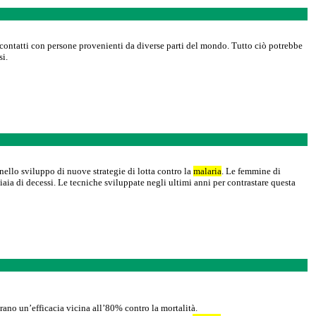
 contatti con persone provenienti da diverse parti del mondo. Tutto ciò potrebbe
si.
nello sviluppo di nuove strategie di lotta contro la
malaria
. Le femmine di
iaia di decessi. Le tecniche sviluppate negli ultimi anni per contrastare questa
trano un’efficacia vicina all’80% contro la mortalità.