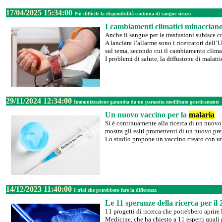
17/04/2025 15:34:00
Più difficile la disponibilità continua di sangue sicuro
I cambiamenti climatici minacciano 
Anche il sangue per le trasfusioni subisce 
A lanciare l’allarme sono i ricercatori dell
sul tema, secondo cui il cambiamento clima
I problemi di salute, la diffusione di malattie
29/11/2024 12:34:00
Immunizzazione garantita da un parassita modificato geneticamente
Un nuovo vaccino per la
malaria
Si è continuamente alla ricerca di un nuovo
mostra gli esiti promettenti di un nuovo pr
Lo studio propone un vaccino creato con un
14/12/2023 11:40:00
I trial che potrebbero fare la differenza
Le 11 speranze della ricerca per il
11 progetti di ricerca che potrebbero aprire 
Medicine, che ha chiesto a 11 esperti quali 