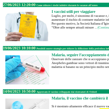
27/06/2023 12:20:00
Come ridurre i rischi infettivi durante le vacanze all’estero
I vaccini utili per viaggiare
Luglio, per molti, è sinonimo di vacanze e,
aumentare il rischio di contrarre malattie i
Per questo motivo, la Società Italiana d’Igie
“Oltre alle sempre attuali misure ...
(Contin
19/06/2023 10:10:00
Possibili nuove strategie per ridurre la diffusione della pericolosa in
Malaria, seguire l’accoppiamento d
Osservare delle zanzare che si accoppiano pu
Anopheles gambiae sono vettori di trasmis
malattia si basano su un principio molto se
14/04/2023 10:50:00
Approvato il vaccino sviluppato dai ricercatori di Oxford
Malaria, il vaccino che cambierà i
Si è mostrato altamente efficace il nuovo v