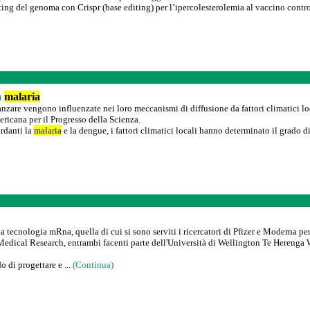
ing del genoma con Crispr (base editing) per l’ipercolesterolemia al vaccino contro 
a
malaria
zanzare vengono influenzate nei loro meccanismi di diffusione da fattori climatici l
icana per il Progresso della Scienza.
ardanti la
malaria
e la dengue, i fattori climatici locali hanno determinato il grado 
a tecnologia mRna, quella di cui si sono serviti i ricercatori di Pfizer e Moderna per 
 Medical Research, entrambi facenti parte dell'Università di Wellington Te Herenga W
o di progettare e ...
(Continua)