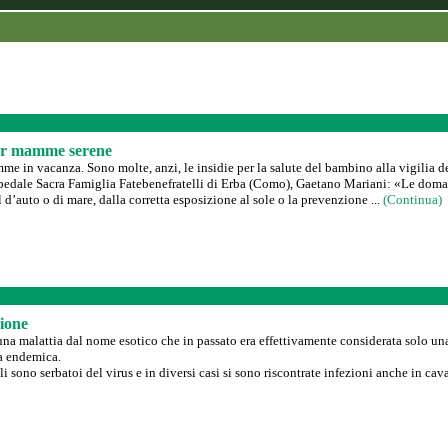
er mamme serene
me in vacanza. Sono molte, anzi, le insidie per la salute del bambino alla vigilia d
ospedale Sacra Famiglia Fatebenefratelli di Erba (Como), Gaetano Mariani: «Le dom
 d’auto o di mare, dalla corretta esposizione al sole o la prevenzione ...
(Continua)
zione
una malattia dal nome esotico che in passato era effettivamente considerata solo una
a endemica.
i sono serbatoi del virus e in diversi casi si sono riscontrate infezioni anche in cav