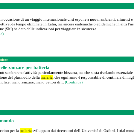
 in occasione di un viaggio internazionale ci si espone a nuovi ambienti, alimenti e
nfettive, da tempo eliminate in Italia, ma ancora endemiche o epidemiche in altri Pae
ne (SItI) ha dato delle indicazioni per viaggiare in sicurezza.
ua)
fezione
elle zanzare per batterla
ò sembrare un'attività particolarmente bizzarra, ma che si sta rivelando essenziale 
sione del plasmodio della
malaria
, che ogni anno è responsabile di centinaia di migl
mplice: meno zanzare, meno vettori di ...
(Continua)
l mondo
accino per la
malaria
sviluppato dai ricercatori dell’Università di Oxford. I trial mos