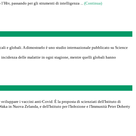
l’Hiv, passando per gli strumenti di intelligenza ...
(Continua)
ocali e globali. A dimostrarlo è uno studio internazionale pubblicato su Science
di incidenza delle malattie in ogni stagione, mentre quelli globali hanno
sviluppare i vaccini anti-Covid. È la proposta di scienziati dell'Istituto di
aka in Nuova Zelanda, e dell'Istituto per l'Infezione e l'Immunità Peter Doherty