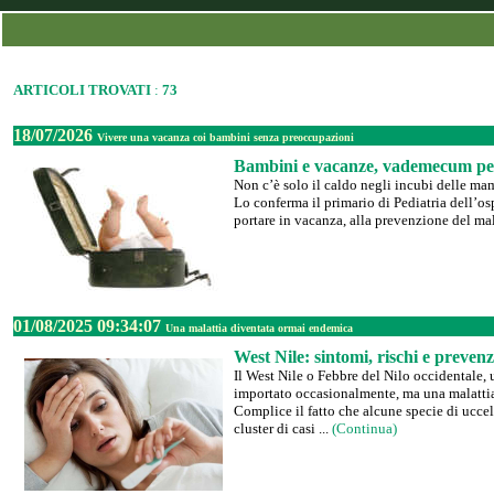
ARTICOLI TROVATI
:
73
18/07/2026
Vivere una vacanza coi bambini senza preoccupazioni
Bambini e vacanze, vademecum p
Non c’è solo il caldo negli incubi delle mam
Lo conferma il primario di Pediatria dell’
portare in vacanza, alla prevenzione del mal
01/08/2025 09:34:07
Una malattia diventata ormai endemica
West Nile: sintomi, rischi e preven
Il West Nile o Febbre del Nilo occidentale, 
importato occasionalmente, ma una malatti
Complice il fatto che alcune specie di uccell
cluster di casi ...
(Continua)