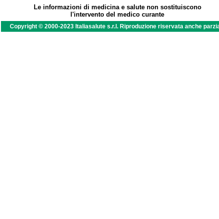
Le informazioni di medicina e salute non sostituiscono
l'intervento del medico curante
Copyright © 2000-2023 Italiasalute s.r.l. Riproduzione riservata anche parzi