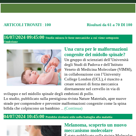
ARTICOLI TROVATI
:
100
Risultati da 61 a 70 DI 100
16/07/2024 09:45:00
Studio misura le forze meccaniche a cui viene sottoposto
l’embrione
Una cura per le malformazioni
congenite del midollo spinale?
Un gruppo di scienziati dell’Università
degli Studi di Padova e dell’Istituto
Veneto di Medicina Molecolare (VIMM),
in collaborazione con l’University
College London (UCL), è riuscito a
creare sensori di forza meccanica
direttamente nel cervello in via di
sviluppo e nel midollo spinale degli embrioni di pollo.
Lo studio, pubblicato sulla prestigiosa rivista Nature Materials, apre nuove
strade per comprendere e prevenire malformazioni congenite come la spina
bifida che colpiscono un bambino ...
(Continua)
04/07/2024 10:45:00
Potrebbe rivelarsi utile nella battaglia alla malattia
Melanoma, scoperto un nuovo
meccanismo molecolare
È stato pubblicato sulla rivista Molecular