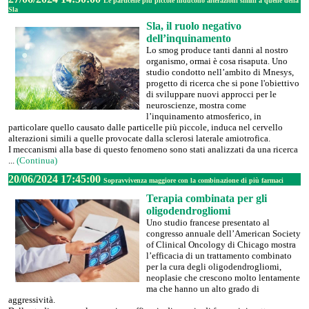
Le particelle più piccole inducono alterazioni simili a quelle della
Sla
Sla, il ruolo negativo
dell’inquinamento
Lo smog produce tanti danni al nostro
organismo, ormai è cosa risaputa. Uno
studio condotto nell’ambito di Mnesys,
progetto di ricerca che si pone l'obiettivo
di sviluppare nuovi approcci per le
neuroscienze, mostra come
l’inquinamento atmosferico, in
particolare quello causato dalle particelle più piccole, induca nel cervello
alterazioni simili a quelle provocate dalla sclerosi laterale amiotrofica.
I meccanismi alla base di questo fenomeno sono stati analizzati da una ricerca
...
(Continua)
20/06/2024 17:45:00
Sopravvivenza maggiore con la combinazione di più farmaci
Terapia combinata per gli
oligodendrogliomi
Uno studio francese presentato al
congresso annuale dell’American Society
of Clinical Oncology di Chicago mostra
l’efficacia di un trattamento combinato
per la cura degli oligodendrogliomi,
neoplasie che crescono molto lentamente
ma che hanno un alto grado di
aggressività.