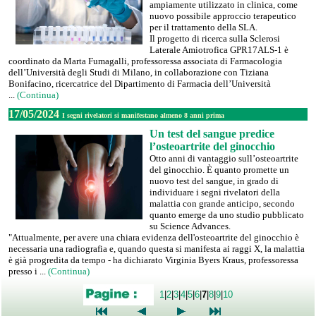
ampiamente utilizzato in clinica, come
nuovo possibile approccio terapeutico
per il trattamento della SLA.
Il progetto di ricerca sulla Sclerosi
Laterale Amiotrofica GPR17ALS-1 è
coordinato da Marta Fumagalli, professoressa associata di Farmacologia
dell’Università degli Studi di Milano, in collaborazione con Tiziana
Bonifacino, ricercatrice del Dipartimento di Farmacia dell’Università
...
(Continua)
17/05/2024
I segni rivelatori si manifestano almeno 8 anni prima
Un test del sangue predice
l’osteoartrite del ginocchio
Otto anni di vantaggio sull’osteoartrite
del ginocchio. È quanto promette un
nuovo test del sangue, in grado di
individuare i segni rivelatori della
malattia con grande anticipo, secondo
quanto emerge da uno studio pubblicato
su Science Advances.
"Attualmente, per avere una chiara evidenza dell'osteoartrite del ginocchio è
necessaria una radiografia e, quando questa si manifesta ai raggi X, la malattia
è già progredita da tempo - ha dichiarato Virginia Byers Kraus, professoressa
presso i ...
(Continua)
1
|
2
|
3
|
4
|
5
|
6
|
7
|
8
|
9
|
10