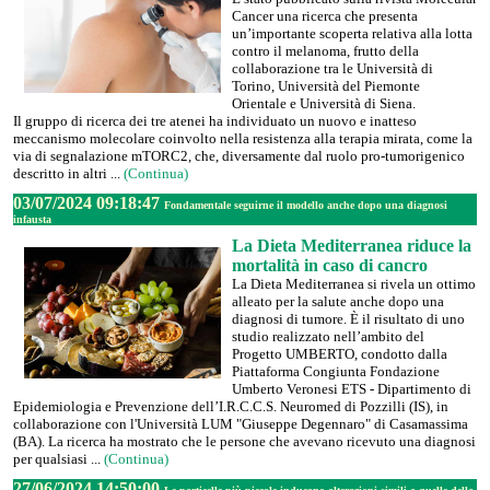
Cancer una ricerca che presenta
un’importante scoperta relativa alla lotta
contro il melanoma, frutto della
collaborazione tra le Università di
Torino, Università del Piemonte
Orientale e Università di Siena.
Il gruppo di ricerca dei tre atenei ha individuato un nuovo e inatteso
meccanismo molecolare coinvolto nella resistenza alla terapia mirata, come la
via di segnalazione mTORC2, che, diversamente dal ruolo pro-tumorigenico
descritto in altri ...
(Continua)
03/07/2024 09:18:47
Fondamentale seguirne il modello anche dopo una diagnosi
infausta
La Dieta Mediterranea riduce la
mortalità in caso di cancro
La Dieta Mediterranea si rivela un ottimo
alleato per la salute anche dopo una
diagnosi di tumore. È il risultato di uno
studio realizzato nell’ambito del
Progetto UMBERTO, condotto dalla
Piattaforma Congiunta Fondazione
Umberto Veronesi ETS - Dipartimento di
Epidemiologia e Prevenzione dell’I.R.C.C.S. Neuromed di Pozzilli (IS), in
collaborazione con l'Università LUM "Giuseppe Degennaro" di Casamassima
(BA). La ricerca ha mostrato che le persone che avevano ricevuto una diagnosi
per qualsiasi ...
(Continua)
27/06/2024 14:50:00