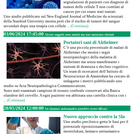
segnalazioni di pazienti con diagnosi di
tumori delle cellule T non correlati al
cancro per cui erano stati trattati.
Uno studio pubblicato sul New England Journal of Medicine da scienziati
della Stanford University mostra però che il rischio di tumori del sangue
secondari dopo una terapia con cellule ...
(Continua)
03/06/2024 17:45:00
Alcuni soggetti sono malati ma non mostrano sintomi
Portatori sani di Alzheimer
C’è una piccola percentuale di malati di
Alzheimer che mostra i segni
neuropatologici della malattia di
Alzheimer ma senza manifestarne i
sintomi di demenza o declino cognitivo.
Un team di ricercatori dell’Istituto di
Neuroscienze di Amsterdam ha cercato di
indagarne i motivi pubblicando uno
studio su Acta Neuropathologica Communications.
Sono stati esaminati campioni di tessuto cerebrale conservati alla Banca
olandese del cervello. A ogni paziente era abbinata una cartella clinica con i
...
(Continua)
28/05/2024 12:00:00
Un farmaco antiasmatico potrebbe essere efficace
Nuovo approccio contro la Sla
Uno studio preclinico getta le basi per il
potenziale riposizionamento di
montelukast, farmaco antiasmatico