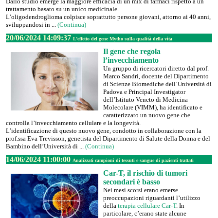
Dallo studio emerge la maggiore efficacia di un mix di farmaci rispetto a un
trattamento basato su un unico medicinale.
L’oligodendroglioma colpisce soprattutto persone giovani, attorno ai 40 anni,
sviluppandosi in ...
(Continua)
20/06/2024 14:09:37
L’effetto del gene Mytho sulla qualità della vita
Il gene che regola
l’invecchiamento
Un gruppo di ricercatori diretto dal prof.
Marco Sandri, docente del Dipartimento
di Scienze Biomediche dell’Università di
Padova e Principal Investigator
dell’Istituto Veneto di Medicina
Molecolare (VIMM), ha identificato e
caratterizzato un nuovo gene che
controlla l’invecchiamento cellulare e la longevità.
L’identificazione di questo nuovo gene, condotto in collaborazione con la
prof.ssa Eva Trevisson, genetista del Dipartimento di Salute della Donna e del
Bambino dell’Università di ...
(Continua)
14/06/2024 11:00:00
Analizzati campioni di tessuti e sangue di pazienti trattati
Car-T, il rischio di tumori
secondari è basso
Nei mesi scorsi erano emerse
preoccupazioni riguardanti l’utilizzo
della
terapia cellulare Car-T
. In
particolare, c’erano state alcune