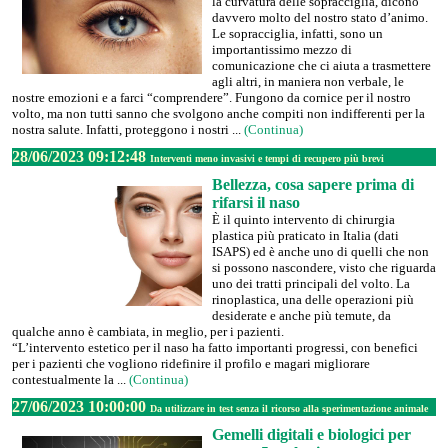
la curvatura delle sopracciglia, dicono
davvero molto del nostro stato d’animo.
Le sopracciglia, infatti, sono un
importantissimo mezzo di
comunicazione che ci aiuta a trasmettere
agli altri, in maniera non verbale, le
nostre emozioni e a farci “comprendere”. Fungono da cornice per il nostro
volto, ma non tutti sanno che svolgono anche compiti non indifferenti per la
nostra salute. Infatti, proteggono i nostri ...
(Continua)
28/06/2023 09:12:48
Interventi meno invasivi e tempi di recupero più brevi
Bellezza, cosa sapere prima di
rifarsi il naso
È il quinto intervento di chirurgia
plastica più praticato in Italia (dati
ISAPS) ed è anche uno di quelli che non
si possono nascondere, visto che riguarda
uno dei tratti principali del volto. La
rinoplastica, una delle operazioni più
desiderate e anche più temute, da
qualche anno è cambiata, in meglio, per i pazienti.
“L’intervento estetico per il naso ha fatto importanti progressi, con benefici
per i pazienti che vogliono ridefinire il profilo e magari migliorare
contestualmente la ...
(Continua)
27/06/2023 10:00:00
Da utilizzare in test senza il ricorso alla sperimentazione animale
Gemelli digitali e biologici per