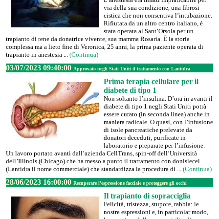
via della sua condizione, una fibrosi
cistica che non consentiva l’intubazione.
Rifiutata da un altro centro italiano, è
stata operata al Sant’Orsola per un
trapianto di rene da donatrice vivente, sua mamma Rosaria. È la storia
complessa ma a lieto fine di Veronica, 25 anni, la prima paziente operata di
trapianto in anestesia ...
(Continua)
03/07/2023 09:40:00
Approvato negli Stati Uniti il trattamento con Lantidra
Prima terapia cellulare per il
diabete di tipo 1
Non soltanto l’insulina. D’ora in avanti il
diabete di tipo 1 negli Stati Uniti potrà
essere curato (in seconda linea) anche in
maniera radicale. O quasi, con l’infusione
di isole pancreatiche prelevate da
donatori deceduti, purificate in
laboratorio e preparate per l’infusione.
Un lavoro portato avanti dall’azienda CellTrans, spin-off dell’Università
dell’Illinois (Chicago) che ha messo a punto il trattamento con donislecel
(Lantidra il nome commerciale) che standardizza la procedura di ...
(Continua)
28/06/2023 16:00:00
Recuperare l'espressione facciale e proteggere gli occhi
Il trapianto di sopracciglia
Felicità, tristezza, stupore, rabbia: le
nostre espressioni e, in particolar modo,