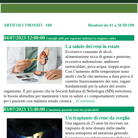
ARTICOLI TROVATI
:
100
Risultati da 41 a 50 DI 100
04/07/2023 12:00:00
Consigli utili per superare indenni la stagione calda
La salute dei reni in estate
Eccessivo consumo di alcol,
alimentazione ricca di grassi e proteine,
eccessiva sudorazione, ambienti
surriscaldati, poca acqua, troppa acqua.
Con l’aumento delle temperature sono
molti i rischi che mettono a dura prova il
corretto funzionamento dei reni, organi
fondamentali per la salute del nostro
organismo. È per questo che la Società Italiana di Nefrologia (SIN) sottolinea
le buone abitudini per mantenere i reni in salute e i comportamenti virtuosi
per i pazienti con malattia renale cronica ...
(Continua)
03/07/2023 15:40:00
L’anestesia generale non era praticabile
Un trapianto di rene da sveglia
Una ragazza di 25 anni ha ricevuto un
trapianto di rene donato dalla madre
senza sottoporsi ad anestesia generale.
L’anestesia era infatti impraticabile per