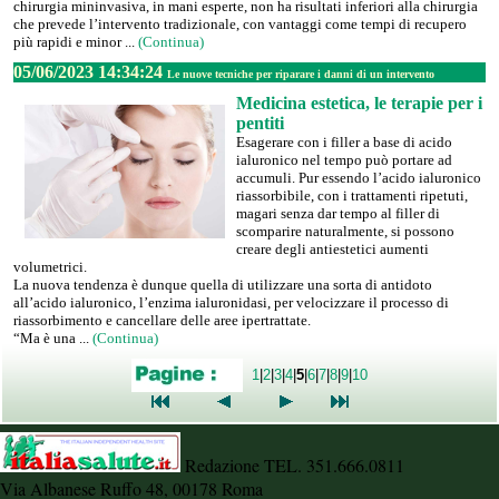
chirurgia mininvasiva, in mani esperte, non ha risultati inferiori alla chirurgia
che prevede l’intervento tradizionale, con vantaggi come tempi di recupero
più rapidi e minor ...
(Continua)
05/06/2023 14:34:24
Le nuove tecniche per riparare i danni di un intervento
Medicina estetica, le terapie per i
pentiti
Esagerare con i filler a base di acido
ialuronico nel tempo può portare ad
accumuli. Pur essendo l’acido ialuronico
riassorbibile, con i trattamenti ripetuti,
magari senza dar tempo al filler di
scomparire naturalmente, si possono
creare degli antiestetici aumenti
volumetrici.
La nuova tendenza è dunque quella di utilizzare una sorta di antidoto
all’acido ialuronico, l’enzima ialuronidasi, per velocizzare il processo di
riassorbimento e cancellare delle aree ipertrattate.
“Ma è una ...
(Continua)
1
|
2
|
3
|
4
|
5
|
6
|
7
|
8
|
9
|
10
Redazione TEL. 351.666.0811
Via Albanese Ruffo 48, 00178 Roma