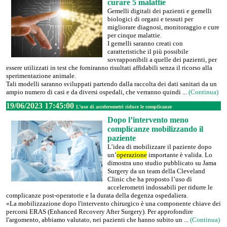
curare 5 malattie
Gemelli digitali dei pazienti e gemelli
biologici di organi e tessuti per
migliorare diagnosi, monitoraggio e cure
per cinque malattie.
I gemelli saranno creati con
caratteristiche il più possibile
sovrapponibili a quelle dei pazienti, per
essere utilizzati in test che forniranno risultati affidabili senza il ricorso alla
sperimentazione animale.
Tali modelli saranno sviluppati partendo dalla raccolta dei dati sanitari da un
ampio numero di casi e da diversi ospedali, che verranno quindi ...
(Continua)
19/06/2023 17:45:00
L’uso di accelerometri riduce le complicanze
Dopo l’intervento meno
complicanze mobilizzando il
paziente
L’idea di mobilizzare il paziente dopo
un’
operazione
importante è valida. Lo
dimostra uno studio pubblicato su Jama
Surgery da un team della Cleveland
Clinic che ha proposto l’uso di
accelerometri indossabili per ridurre le
complicanze post-operatorie e la durata della degenza ospedaliera.
«La mobilizzazione dopo l'intervento chirurgico è una componente chiave dei
percorsi ERAS (Enhanced Recovery After Surgery). Per approfondire
l'argomento, abbiamo valutato, nei pazienti che hanno subito un ...
(Continua)