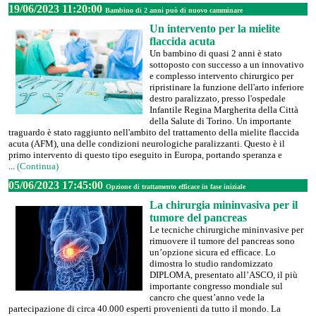
19/06/2023 11:20:00
Bambino di 2 anni può di nuovo camminare
Un intervento per la mielite
flaccida acuta
Un bambino di quasi 2 anni è stato
sottoposto con successo a un innovativo
e complesso intervento chirurgico per
ripristinare la funzione dell'arto inferiore
destro paralizzato, presso l'ospedale
Infantile Regina Margherita della Città
della Salute di Torino. Un importante
traguardo è stato raggiunto nell'ambito del trattamento della mielite flaccida
acuta (AFM), una delle condizioni neurologiche paralizzanti. Questo è il
primo intervento di questo tipo eseguito in Europa, portando speranza e
...
(Continua)
05/06/2023 17:45:00
Opzione di trattamento efficace in fase iniziale
La chirurgia mininvasiva per il
tumore del pancreas
Le tecniche chirurgiche mininvasive per
rimuovere il tumore del pancreas sono
un’opzione sicura ed efficace. Lo
dimostra lo studio randomizzato
DIPLOMA, presentato all’ASCO, il più
importante congresso mondiale sul
cancro che quest’anno vede la
partecipazione di circa 40.000 esperti provenienti da tutto il mondo. La