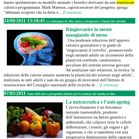
hanno sperimentato su modello animale i benefici derivanti da una
restrizione
calorica programmata. Mark Mattson, caporicercatore del progetto, spiega:
“abbiamo scoperto che la dieta a ...
(Continua)
24/08/2011 13:18:45
La riduzione di cibo aiuta a recuperare i danni del cervello
Ringiovanire la mente
mangiando di meno
Una moderata riduzione dell’apporto
calorico giornaliero è in grado di
‘ringiovanire il cervello’, promuovendo
negli animali adulti un incremento della
plasticità cerebrale, caratteristica
peculiare del sistema nervoso giovane.
Ad analizzare tale relazione, la ricerca ‘la
riduzione delle calorie assunte aumenta la plasticità dei neuroni negli adulti’,
realizzata su ratti adulti e sani da un gruppo di ricercatori dell’Istituto di
neuroscienze del Consiglio nazionale delle ricerche di ...
(Continua)
07/05/2011
Stato dell'arte e prospettive future per la scienza che studia il cibo
La nutraceutica e l’anti-ageing
L’invecchiamento è un fenomeno
naturale inarrestabile, prodotto
dell’interazione tra fattori genetici e
ambientali, che colpisce tutte le cellule
differenziate, i tessuti, gli organi e gli
organismi, e che si manifesta con una
progressiva diminuzione della capacità