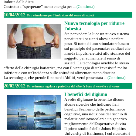
indotta dalla dieta.
Costretto a “sperperare” meno energia per ...
(Continua)
10/04/2012
Uno stimolatore per l'induzione del senso di sazietà
Nuova tecnologia per ridurre
l'obesità
Sta per vedere la luce un nuovo sistema
per aiutare i pazienti obesi a perdere
peso. Si tratta di uno stimolatore basato
sul principio dei pacemaker cardiaci che
manda impulsi elettrici allo stomaco del
soggetto per aumentare il senso di
sazietà. La tecnologia avrebbe lo stesso
effetto della chirurgia bariatrica, ma con il vantaggio di un'invasività molto
inferiore e con un'incidenza sulle abitudini alimentari meno drastica.
La tecnologia, che prende il nome di Abiliti, verrà presentata ...
(Continua)
20/02/2012
Un'astinenza regolata e periodica dal cibo fa bene al cervello e al cuore
I benefici del digiuno
A volte digiunare fa bene. Lo dicono
alcune ricerche che indicano fra i
benefici l'aumento delle performance
cognitive, una riduzione del rischio di
malattie cardiovascolari e un generico
miglioramento dell'aspettativa di vita.
Il primo studio è della Johns Hopkins
University di Baltimora, i cui ricercatori