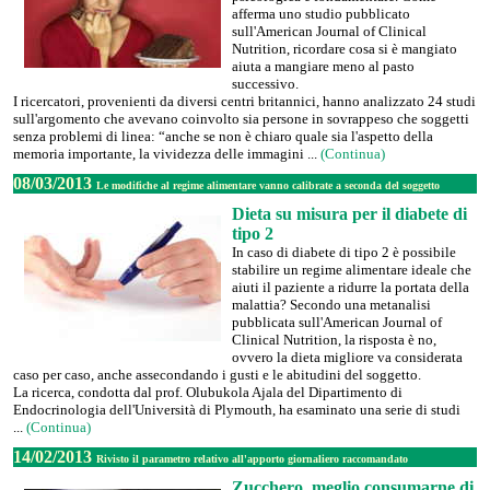
afferma uno studio pubblicato
sull'American Journal of Clinical
Nutrition, ricordare cosa si è mangiato
aiuta a mangiare meno al pasto
successivo.
I ricercatori, provenienti da diversi centri britannici, hanno analizzato 24 studi
sull'argomento che avevano coinvolto sia persone in sovrappeso che soggetti
senza problemi di linea: “anche se non è chiaro quale sia l'aspetto della
memoria importante, la vividezza delle immagini ...
(Continua)
08/03/2013
Le modifiche al regime alimentare vanno calibrate a seconda del soggetto
Dieta su misura per il diabete di
tipo 2
In caso di diabete di tipo 2 è possibile
stabilire un regime alimentare ideale che
aiuti il paziente a ridurre la portata della
malattia? Secondo una metanalisi
pubblicata sull'American Journal of
Clinical Nutrition, la risposta è no,
ovvero la dieta migliore va considerata
caso per caso, anche assecondando i gusti e le abitudini del soggetto.
La ricerca, condotta dal prof. Olubukola Ajala del Dipartimento di
Endocrinologia dell'Università di Plymouth, ha esaminato una serie di studi
...
(Continua)
14/02/2013
Rivisto il parametro relativo all'apporto giornaliero raccomandato
Zucchero, meglio consumarne di