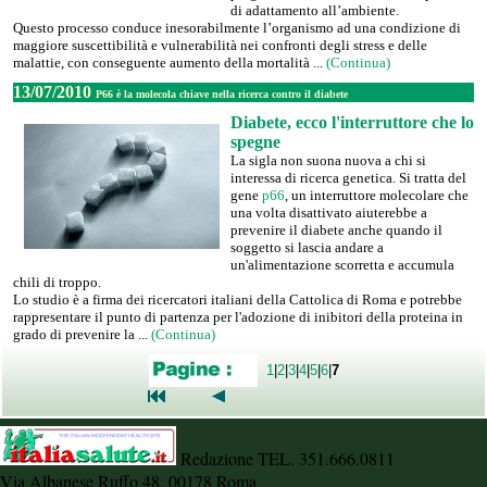
di adattamento all’ambiente.
Questo processo conduce inesorabilmente l’organismo ad una condizione di
maggiore suscettibilità e vulnerabilità nei confronti degli stress e delle
malattie, con conseguente aumento della mortalità ...
(Continua)
13/07/2010
P66 è la molecola chiave nella ricerca contro il diabete
Diabete, ecco l'interruttore che lo
spegne
La sigla non suona nuova a chi si
interessa di ricerca genetica. Si tratta del
gene
p66
, un interruttore molecolare che
una volta disattivato aiuterebbe a
prevenire il diabete anche quando il
soggetto si lascia andare a
un'alimentazione scorretta e accumula
chili di troppo.
Lo studio è a firma dei ricercatori italiani della Cattolica di Roma e potrebbe
rappresentare il punto di partenza per l'adozione di inibitori della proteina in
grado di prevenire la ...
(Continua)
1
|
2
|
3
|
4
|
5
|
6
|
7
Redazione TEL. 351.666.0811
Via Albanese Ruffo 48, 00178 Roma