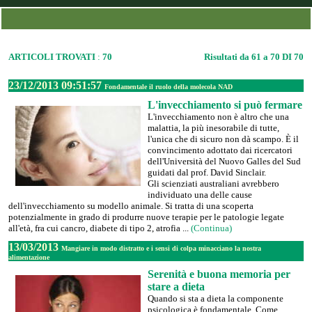
ARTICOLI TROVATI
:
70
Risultati da 61 a 70 DI 70
23/12/2013 09:51:57
Fondamentale il ruolo della molecola NAD
L'invecchiamento si può fermare
L'invecchiamento non è altro che una
malattia, la più inesorabile di tutte,
l'unica che di sicuro non dà scampo. È il
convincimento adottato dai ricercatori
dell'Università del Nuovo Galles del Sud
guidati dal prof. David Sinclair.
Gli scienziati australiani avrebbero
individuato una delle cause
dell'invecchiamento su modello animale. Si tratta di una scoperta
potenzialmente in grado di produrre nuove terapie per le patologie legate
all'età, fra cui cancro, diabete di tipo 2, atrofia ...
(Continua)
13/03/2013
Mangiare in modo distratto e i sensi di colpa minacciano la nostra
alimentazione
Serenità e buona memoria per
stare a dieta
Quando si sta a dieta la componente
psicologica è fondamentale. Come