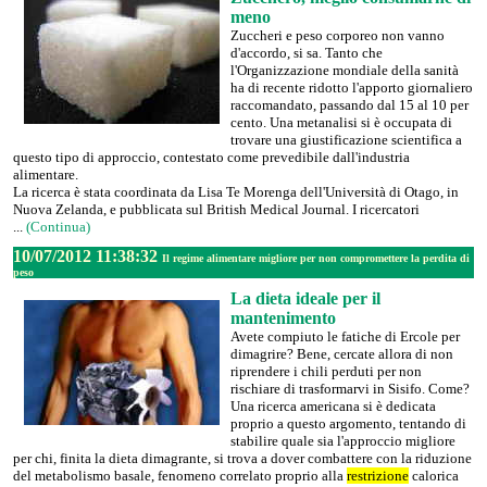
meno
Zuccheri e peso corporeo non vanno
d'accordo, si sa. Tanto che
l'Organizzazione mondiale della sanità
ha di recente ridotto l'apporto giornaliero
raccomandato, passando dal 15 al 10 per
cento. Una metanalisi si è occupata di
trovare una giustificazione scientifica a
questo tipo di approccio, contestato come prevedibile dall'industria
alimentare.
La ricerca è stata coordinata da Lisa Te Morenga dell'Università di Otago, in
Nuova Zelanda, e pubblicata sul British Medical Journal. I ricercatori
...
(Continua)
10/07/2012 11:38:32
Il regime alimentare migliore per non compromettere la perdita di
peso
La dieta ideale per il
mantenimento
Avete compiuto le fatiche di Ercole per
dimagrire? Bene, cercate allora di non
riprendere i chili perduti per non
rischiare di trasformarvi in Sisifo. Come?
Una ricerca americana si è dedicata
proprio a questo argomento, tentando di
stabilire quale sia l'approccio migliore
per chi, finita la dieta dimagrante, si trova a dover combattere con la riduzione
del metabolismo basale, fenomeno correlato proprio alla
restrizione
calorica