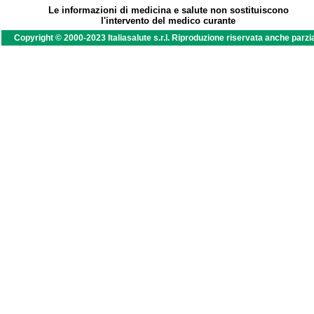
Le informazioni di medicina e salute non sostituiscono
l'intervento del medico curante
Copyright © 2000-2023 Italiasalute s.r.l. Riproduzione riservata anche parzi