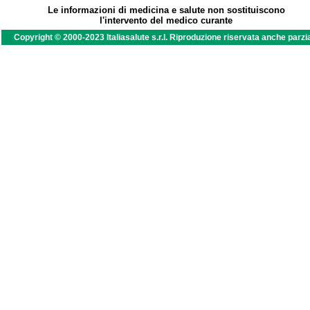
Le informazioni di medicina e salute non sostituiscono
l'intervento del medico curante
Copyright © 2000-2023 Italiasalute s.r.l. Riproduzione riservata anche parzi