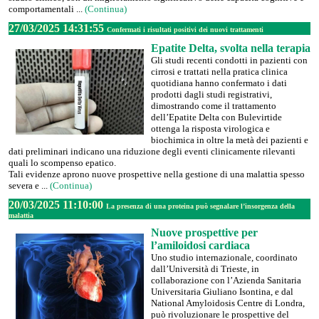
comportamentali ...
(Continua)
27/03/2025 14:31:55
Confermati i risultati positivi dei nuovi trattamenti
Epatite Delta, svolta nella terapia
Gli studi recenti condotti in pazienti con
cirrosi e trattati nella pratica clinica
quotidiana hanno confermato i dati
prodotti dagli studi registrativi,
dimostrando come il trattamento
dell’Epatite Delta con Bulevirtide
ottenga la risposta virologica e
biochimica in oltre la metà dei pazienti e
dati preliminari indicano una riduzione degli eventi clinicamente rilevanti
quali lo scompenso epatico.
Tali evidenze aprono nuove prospettive nella gestione di una malattia spesso
severa e ...
(Continua)
20/03/2025 11:10:00
La presenza di una proteina può segnalare l’insorgenza della
malattia
Nuove prospettive per
l’amiloidosi cardiaca
Uno studio internazionale, coordinato
dall’Università di Trieste, in
collaborazione con l’Azienda Sanitaria
Universitaria Giuliano Isontina, e dal
National Amyloidosis Centre di Londra,
può rivoluzionare le prospettive del