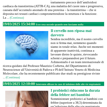
trattamento precoce dell’amiloidosi
cardiaca da transtiretina (ATTR-CA), una malattia del cuore rara e progressiva,
causata dall’accumulo anomalo di una proteina – la transtiretina – che si
deposita nei tessuti cardiaci compromettendone la struttura e la funzione.
La ...
(Continua)
19/03/2025 15:34:00
Ecco cosa succede quando non facciamo nulla
Il cervello non riposa mai
davvero
Sembra incredibile, ma il nostro cervello
non si ferma mai, nemmeno quando
siamo in totale relax. Anche nei momenti
di apparente inattività, continua a
lavorare dietro le quinte, rievocando
schemi e preparandosi per il futuro.
A dimostrarlo è un team internazionale di
ricerca guidato dal Professor Maurizio Corbetta, del Dipartimento di
Neuroscienze all’Università di Padova e PI dell’Istituto Veneto di Medicina
Molecolare, che ha recentemente pubblicato due studi su prestigiose riviste
...
(Continua)
19/03/2025 12:10:00
Intervento efficace in caso di infezione delle alte vie respiratorie
I probiotici riducono la durata
della febbre nei bambini
Somministrare probiotici ai bambini con
febbre (superiore a 38,5) determinata da
un’infezione delle alte vie respiratorie