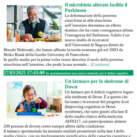
Il microbiota alterato facilita il
Parkinson
La deformazione della proteina
sinucleina in alfa-sinucleina
nell’intestino determina un effetto
domino che ha come conseguenza ultima
l’insorgenza del Parkinson. A dirlo è un
nuovo studio di ricercatori
dell’Università di Nagoya diretti da
Hiroshi Nishiwaki, che hanno affinato la teoria avanzata già nel 2003 da
Heiko Braak della Goethe University di Francoforte.
In quello studio per la prima volta venne descritto il ruolo della proteina
sinucleina nell’intestino, che perde la sua normale ...
(Continua)
27/03/2025 17:43:00
In sperimentazione una nuova molecola per il deficit cognitivo
Un farmaco per la sindrome di
Down
Un farmaco per il deficit cognitivo legato
alla sindrome di Down. È a questo che
lavorano i ricercatori del progetto Icod
(Improving cognition in Down
syndrome), che sono giunti alla fase II
dello studio clinico della molecola
AEF0217, cui parteciperanno almeno
200 persone di diversi centri europei affette dalla condizione.
Il farmaco sperimentale ha mostrato risultati promettenti nella fase I dello
studio clinico, con un miglioramento significativo delle capacità cognitive e