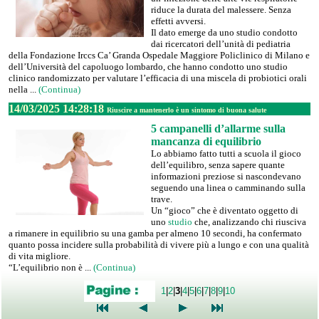
riduce la durata del malessere. Senza
effetti avversi.
Il dato emerge da uno studio condotto
dai ricercatori dell’unità di pediatria
della Fondazione Irccs Ca’ Granda Ospedale Maggiore Policlinico di Milano e
dell’Università del capoluogo lombardo, che hanno condotto uno studio
clinico randomizzato per valutare l’efficacia di una miscela di probiotici orali
nella ...
(Continua)
14/03/2025 14:28:18
Riuscire a mantenerlo è un sintomo di buona salute
5 campanelli d’allarme sulla
mancanza di equilibrio
Lo abbiamo fatto tutti a scuola il gioco
dell’equilibro, senza sapere quante
informazioni preziose si nascondevano
seguendo una linea o camminando sulla
trave.
Un “gioco” che è diventato oggetto di
uno
studio
che, analizzando chi riusciva
a rimanere in equilibrio su una gamba per almeno 10 secondi, ha confermato
quanto possa incidere sulla probabilità di vivere più a lungo e con una qualità
di vita migliore.
“L’equilibrio non è ...
(Continua)
1
|
2
|
3
|
4
|
5
|
6
|
7
|
8
|
9
|
10