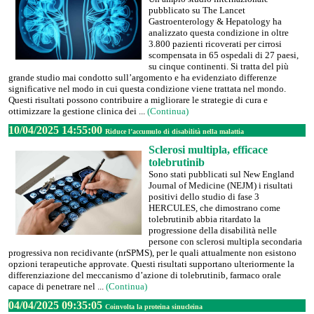
pubblicato su The Lancet
Gastroenterology & Hepatology ha
analizzato questa condizione in oltre
3.800 pazienti ricoverati per cirrosi
scompensata in 65 ospedali di 27 paesi,
su cinque continenti. Si tratta del più
grande studio mai condotto sull’argomento e ha evidenziato differenze
significative nel modo in cui questa condizione viene trattata nel mondo.
Questi risultati possono contribuire a migliorare le strategie di cura e
ottimizzare la gestione clinica dei ...
(Continua)
10/04/2025 14:55:00
Riduce l’accumulo di disabilità nella malattia
Sclerosi multipla, efficace
tolebrutinib
Sono stati pubblicati sul New England
Journal of Medicine (NEJM) i risultati
positivi dello studio di fase 3
HERCULES, che dimostrano come
tolebrutinib abbia ritardato la
progressione della disabilità nelle
persone con sclerosi multipla secondaria
progressiva non recidivante (nrSPMS), per le quali attualmente non esistono
opzioni terapeutiche approvate. Questi risultati supportano ulteriormente la
differenziazione del meccanismo d’azione di tolebrutinib, farmaco orale
capace di penetrare nel ...
(Continua)
04/04/2025 09:35:05
Coinvolta la proteina sinucleina