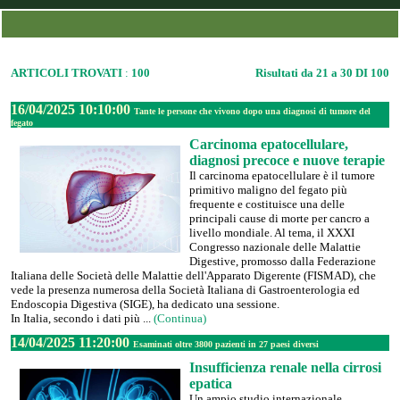
ARTICOLI TROVATI
:
100
Risultati da 21 a 30 DI 100
16/04/2025 10:10:00
Tante le persone che vivono dopo una diagnosi di tumore del
fegato
Carcinoma epatocellulare,
diagnosi precoce e nuove terapie
Il carcinoma epatocellulare è il tumore
primitivo maligno del fegato più
frequente e costituisce una delle
principali cause di morte per cancro a
livello mondiale. Al tema, il XXXI
Congresso nazionale delle Malattie
Digestive, promosso dalla Federazione
Italiana delle Società delle Malattie dell'Apparato Digerente (FISMAD), che
vede la presenza numerosa della Società Italiana di Gastroenterologia ed
Endoscopia Digestiva (SIGE), ha dedicato una sessione.
In Italia, secondo i dati più ...
(Continua)
14/04/2025 11:20:00
Esaminati oltre 3800 pazienti in 27 paesi diversi
Insufficienza renale nella cirrosi
epatica
Un ampio studio internazionale