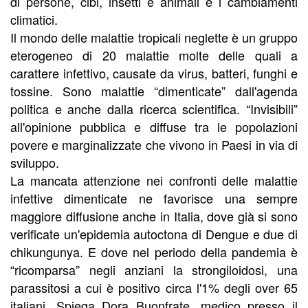
di persone, cibi, insetti e animali e i cambiamenti
climatici.
Il mondo delle malattie tropicali neglette è un gruppo
eterogeneo di 20 malattie molte delle quali a
carattere infettivo, causate da virus, batteri, funghi e
tossine. Sono malattie “dimenticate” dall'agenda
politica e anche dalla ricerca scientifica. “Invisibili”
all'opinione pubblica e diffuse tra le popolazioni
povere e marginalizzate che vivono in Paesi in via di
sviluppo.
La mancata attenzione nei confronti delle malattie
infettive dimenticate ne favorisce una sempre
maggiore diffusione anche in Italia, dove già si sono
verificate un'epidemia autoctona di Dengue e due di
chikungunya. E dove nel periodo della pandemia è
“ricomparsa” negli anziani la strongiloidosi, una
parassitosi a cui è positivo circa l'1% degli over 65
italiani. Spiega Dora Buonfrate, medico presso il