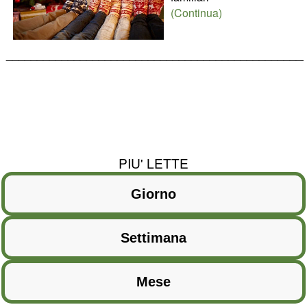
(Continua)
________________________________________________
PIU' LETTE