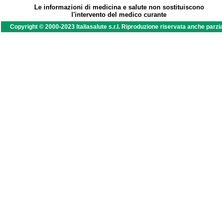
Le informazioni di medicina e salute non sostituiscono
l'intervento del medico curante
Copyright © 2000-2023 Italiasalute s.r.l. Riproduzione riservata anche parzi