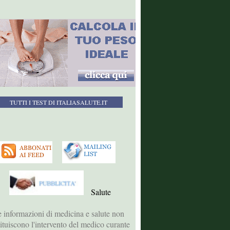
TUTTI I TEST DI ITALIASALUTE.IT
Salute
 informazioni di medicina e salute non
tituiscono l'intervento del medico curante