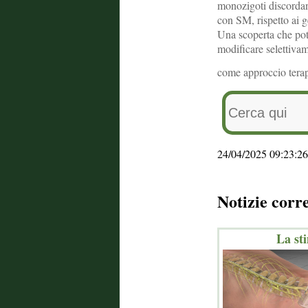
monozigoti discordan
con SM, rispetto ai g
Una scoperta che potr
modificare selettiva
come approccio terape
24/04/2025 09:23:26
Notizie corr
La sti