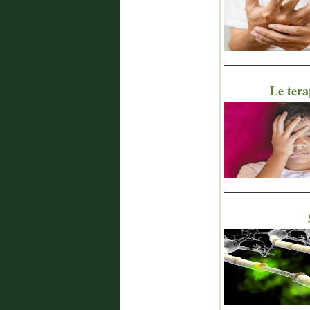
_______________
Le tera
_______________