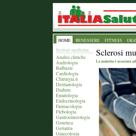
HOME
BENESSERE
FITNESS
GRA
Sezioni medicina
Sclerosi mul
Analisi cliniche
Andrologia
La malattia è associata ad
Balbuzie
Cardiologia
Chirurgia.it
Dermatologia
Diabete
Ematologia
Endocrinologia
Farmacologia
Flebologia
Gastroenterologia
Genetica
Geriatria
Ginecologia