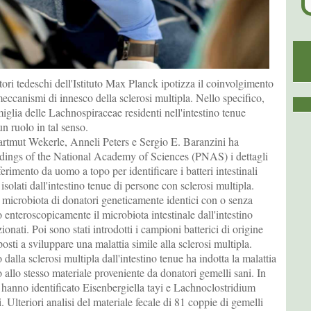
ori tedeschi dell'Istituto Max Planck ipotizza il coinvolgimento
 meccanismi di innesco della sclerosi multipla. Nello specifico,
glia delle Lachnospiraceae residenti nell'intestino tenue
n ruolo in tal senso.
artmut Wekerle, Anneli Peters e Sergio E. Baranzini ha
dings of the National Academy of Sciences (PNAS) i dettagli
erimento da uomo a topo per identificare i batteri intestinali
a isolati dall'intestino tenue di persone con sclerosi multipla.
l microbiota di donatori geneticamente identici con o senza
 enteroscopicamente il microbiota intestinale dall'intestino
ionati. Poi sono stati introdotti i campioni batterici di origine
osti a sviluppare una malattia simile alla sclerosi multipla.
 dalla sclerosi multipla dall'intestino tenue ha indotta la malattia
tto allo stesso materiale proveniente da donatori gemelli sani. In
ri hanno identificato Eisenbergiella tayi e Lachnoclostridium
 Ulteriori analisi del materiale fecale di 81 coppie di gemelli