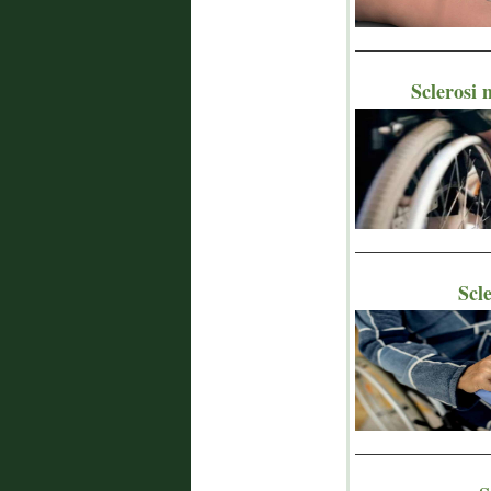
_______________
Sclerosi m
_______________
Scle
_______________