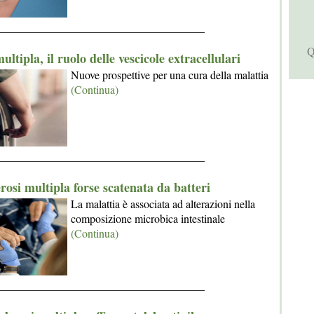
_____________________________________
Q
ultipla, il ruolo delle vescicole extracellulari
Nuove prospettive per una cura della malattia
(Continua)
_____________________________________
rosi multipla forse scatenata da batteri
La malattia è associata ad alterazioni nella
composizione microbica intestinale
(Continua)
_____________________________________