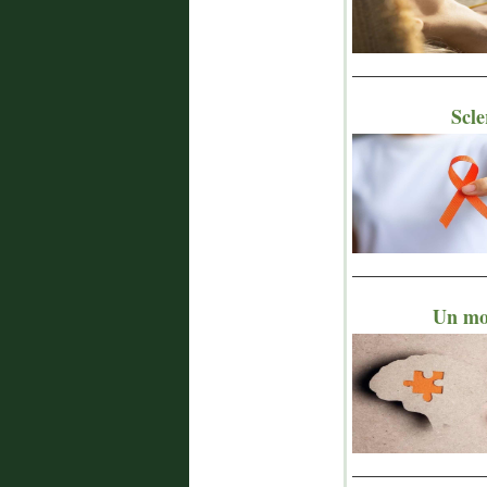
_______________
Scle
_______________
Un mod
_______________