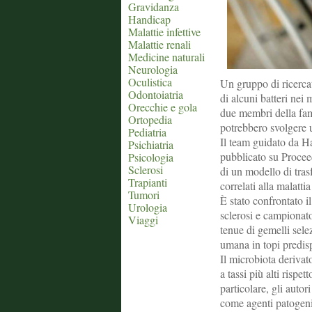
Gravidanza
Handicap
Malattie infettive
Malattie renali
Medicine naturali
Neurologia
Oculistica
Un gruppo di ricercat
Odontoiatria
di alcuni batteri nei
Orecchie e gola
due membri della fami
Ortopedia
potrebbero svolgere u
Pediatria
Il team guidato da H
Psichiatria
pubblicato su Procee
Psicologia
Sclerosi
di un modello di trasf
Trapianti
correlati alla malatti
Tumori
È stato confrontato i
Urologia
sclerosi e campionato
Viaggi
tenue di gemelli selez
umana in topi predisp
Il microbiota derivato
a tassi più alti rispe
particolare, gli auto
come agenti patogeni.