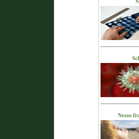
S
_______________
Sc
_______________
Nesso fr