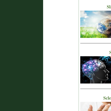
Sl
_______________
S
_______________
Scle