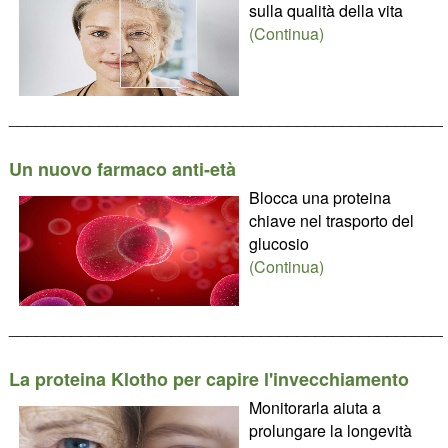
sulla qualità della vita
(Continua)
________________________________________________
Un nuovo farmaco anti-età
Blocca una proteina
chiave nel trasporto del
glucosio
(Continua)
________________________________________________
La proteina Klotho per capire l'invecchiamento
Monitorarla aiuta a
prolungare la longevità