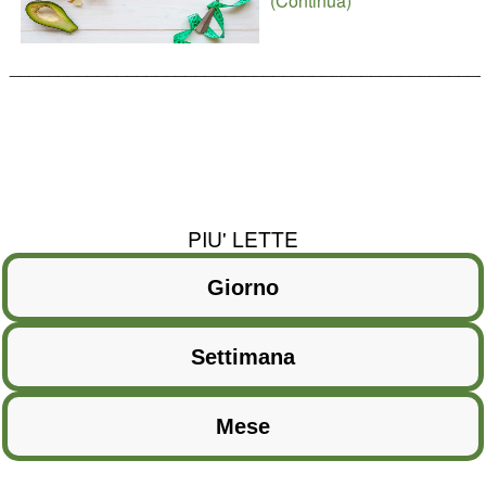
(Continua)
________________________________________________
PIU' LETTE