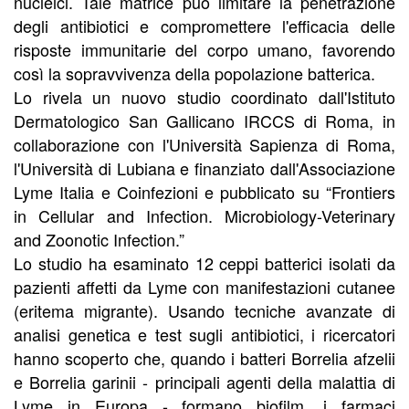
nucleici. Tale matrice può limitare la penetrazione
degli antibiotici e compromettere l'efficacia delle
risposte immunitarie del corpo umano, favorendo
così la sopravvivenza della popolazione batterica.
Lo rivela un nuovo studio coordinato dall'Istituto
Dermatologico San Gallicano IRCCS di Roma, in
collaborazione con l'Università Sapienza di Roma,
l'Università di Lubiana e finanziato dall'Associazione
Lyme Italia e Coinfezioni e pubblicato su “Frontiers
in Cellular and Infection. Microbiology-Veterinary
and Zoonotic Infection.”
Lo studio ha esaminato 12 ceppi batterici isolati da
pazienti affetti da Lyme con manifestazioni cutanee
(eritema migrante). Usando tecniche avanzate di
analisi genetica e test sugli antibiotici, i ricercatori
hanno scoperto che, quando i batteri Borrelia afzelii
e Borrelia garinii - principali agenti della malattia di
Lyme in Europa - formano biofilm, i farmaci