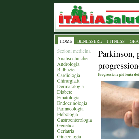
HOME
BENESSERE
FITNESS
GRA
Sezioni medicina
Parkinson, 
Analisi cliniche
progression
Andrologia
Balbuzie
Cardiologia
Progressione più lenta dei
Chirurgia.it
Dermatologia
Diabete
Ematologia
Endocrinologia
Farmacologia
Flebologia
Gastroenterologia
Genetica
Geriatria
Ginecologia