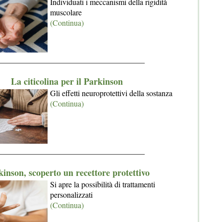
Individuati i meccanismi della rigidità
muscolare
(Continua)
_____________________________________
La citicolina per il Parkinson
Gli effetti neuroprotettivi della sostanza
(Continua)
_____________________________________
inson, scoperto un recettore protettivo
Si apre la possibilità di trattamenti
personalizzati
(Continua)