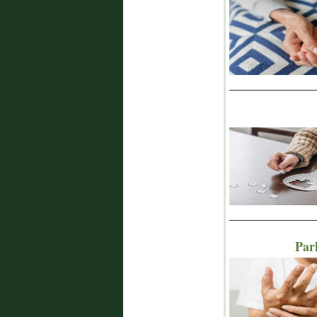
_______________
_______________
Park