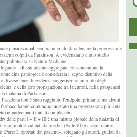
ale prasinezumab sembra in grado di rallentare la progressione
pazienti colpiti da Parkinson. A evidenziarlo è uno studio
xeter pubblicato su Nature Medicine.
legando l'alfa-sinucleina aggregata, consentendone la
sinucleina patologica è considerata il segno distintivo della
 e diverse linee di evidenza suggeriscono un ruolo degli
ucleina, e della loro propagazione tra i neuroni, nella patogenesi
lla malattia di Parkinson.
2 Pasadena non è stato raggiunto l'endpoint primario, ma alcuni
n il farmaco hanno comunque mostrato una progressione più lenta
tto ai partecipanti trattati con placebo.
elle parti I + II + III è una misura globale della malattia di
 segni motori valutati dai medici (Parte III) e i segni motori
i (Parte I) riportati dai pazienti», spiegano gli autori, guidati da