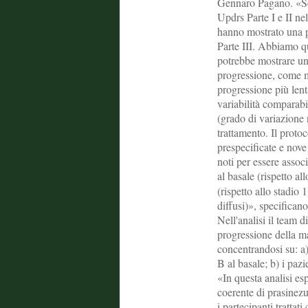
Gennaro Pagano. «Seb
Updrs Parte I e II ne
hanno mostrato una p
Parte III. Abbiamo qu
potrebbe mostrare un
progressione, come m
progressione più len
variabilità comparabi
(grado di variazione n
trattamento. Il proto
prespecificate e nove 
noti per essere assoc
al basale (rispetto a
(rispetto allo stadio 
diffusi)», specificano
Nell'analisi il team d
progressione della ma
concentrandosi su: a)
B al basale; b) i pazi
«In questa analisi es
coerente di prasinez
i partecipanti tratt