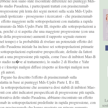
bene non siano state riscontrate differenze nei punteggi Mds-
llo studio Pasadena, i partecipanti trattati con prasinezumab
rogressione più lenta dei segni motori sulla scala Mds-Updrs
indi ipotizzato - proseguono i ricercatori - che prasinezumab
 effetto maggiore nelle sottopopolazioni con malattia a rapida
isurato da Mds-Updrs Parte III, rispetto alle sottopopolazioni a
ta, perché ci si aspetta che una maggiore progressione (con una
le della progressione) aumenti il rapporto segnale-rumore
el tempo) e la probabilità di rivelare un potenziale effetto del
collo Pasadena iniziale ha incluso sei sottopopolazioni primarie
sottopopolazioni esplorative prespecificate, definite da fattori
iati a una progressione più rapida, come l'uso di inibitori Mao-B
llo stadio na�ve al trattamento), lo stadio 2 di Hoehn e Yahr
1) e i fenotipi maligni diffusi (rispetto ai fenotipi maligni non
 gli autori.
i Pagano ha descritto l'effetto di prasinezumab sulla
lattia in base ai punteggi Mds-Updrs Parte I, II e III,
 la sottopopolazione che assumeva dosi stabili di inibitori Mao-
enti con altri indicatori prespecificati di progressione più rapida.
plorativa dello studio Pasadena, abbiamo riscontrato un effetto
Le
umab in sottopopolazioni predefinite in rapida progressione, con
sos
ati con prasinezumab che hanno mostrato un minore aumento