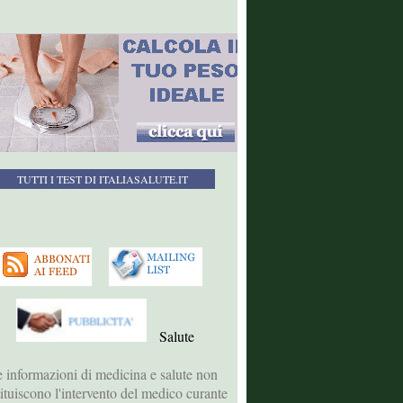
TUTTI I TEST DI ITALIASALUTE.IT
Salute
 informazioni di medicina e salute non
tituiscono l'intervento del medico curante