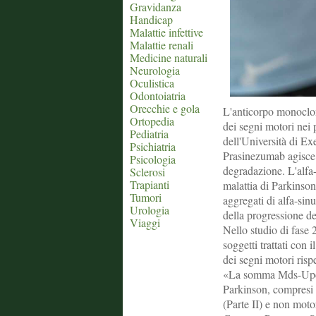
Gravidanza
Handicap
Malattie infettive
Malattie renali
Medicine naturali
Neurologia
Oculistica
Odontoiatria
Orecchie e gola
L'anticorpo monoclon
Ortopedia
dei segni motori nei 
Pediatria
dell'Università di E
Psichiatria
Prasinezumab agisce 
Psicologia
degradazione. L'alfa-
Sclerosi
Trapianti
malattia di Parkinson
Tumori
aggregati di alfa-sin
Urologia
della progressione de
Viaggi
Nello studio di fase 
soggetti trattati co
dei segni motori rispe
«La somma Mds-Updrs d
Parkinson, compresi i
(Parte II) e non motor