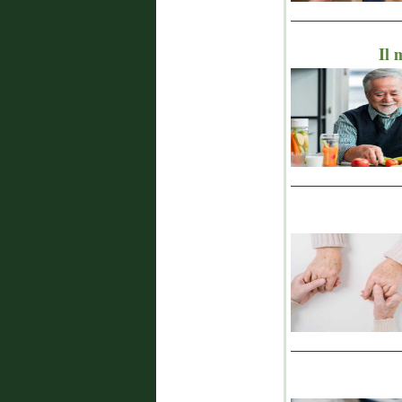
_______________
Il 
_______________
_______________