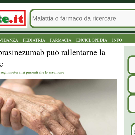
VIDANZA
PEDIATRIA
FARMACIA
ENCICLOPEDIA
INFO
prasinezumab può rallentarne la
e
 segni motori nei pazienti che lo assumono