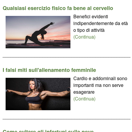
Qualsiasi esercizio fisico fa bene al cervello
Benefici evidenti
indipendentemente da età
o tipo di attività
(Continua)
________________________________________________
I falsi miti sull'allenamento femminile
Cardio e addominali sono
importanti ma non serve
esagerare
(Continua)
________________________________________________
Come evitare gli infortuni sulla neve