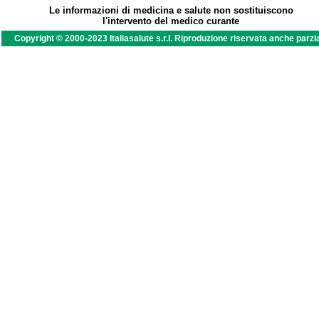
Le informazioni di medicina e salute non sostituiscono
l'intervento del medico curante
Copyright © 2000-2023 Italiasalute s.r.l. Riproduzione riservata anche parzi