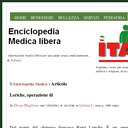
HOME
BENESSERE
BELLEZZA
SERVIZI
PEDIATRIA
Informazione medica libera per una salute senza condizionamenti...
Admin
di
Vogliamo creare uno strume
politica e religiosa, di a
: Articolo
\\
Enciclopedia Medica
Leriche, operazione di
Dr.ssa Maglioni
Lettera L
Di
(del 13/01/2011 @ 16:12:06, in
, visto n. 1508 volte)
Dal nome del chirurgo francese René Leriche. È un oper