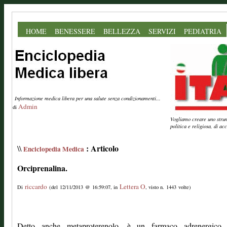
HOME
BENESSERE
BELLEZZA
SERVIZI
PEDIATRIA
Informazione medica libera per una salute senza condizionamenti...
Admin
di
Vogliamo creare uno strume
politica e religiosa, di a
: Articolo
\\
Enciclopedia Medica
Orciprenalina.
riccardo
Lettera O
Di
(del 12/11/2013 @ 16:59:07, in
, visto n. 1443 volte)
Detto anche metaproterenolo, è un farmaco adrenergico 