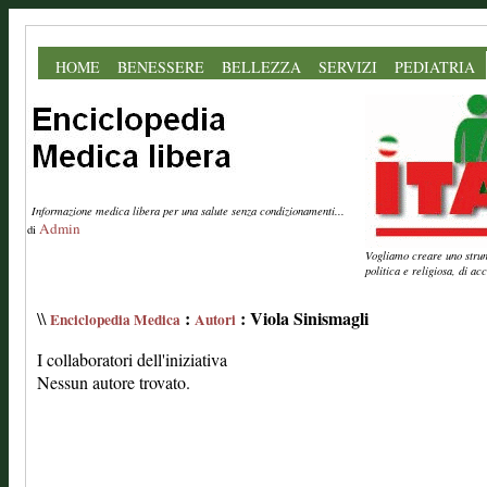
HOME
BENESSERE
BELLEZZA
SERVIZI
PEDIATRIA
Informazione medica libera per una salute senza condizionamenti...
Admin
di
Vogliamo creare uno strume
politica e religiosa, di a
:
: Viola Sinismagli
\\
Enciclopedia Medica
Autori
I collaboratori dell'iniziativa
Nessun autore trovato.