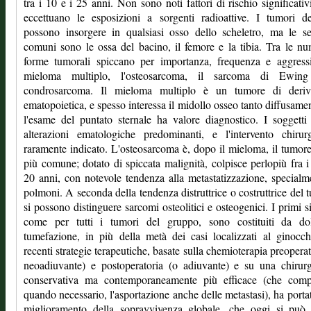
tra i 10 e i 25 anni. Non sono noti fattori di rischio significativi
eccettuano le esposizioni a sorgenti radioattive. I tumori de
possono insorgere in qualsiasi osso dello scheletro, ma le s
comuni sono le ossa del bacino, il femore e la tibia. Tra le n
forme tumorali spiccano per importanza, frequenza e aggressi
mieloma multiplo, l'osteosarcoma, il sarcoma di Ewin
condrosarcoma. Il mieloma multiplo è un tumore di deriv
ematopoietica, e spesso interessa il midollo osseo tanto diffusame
l'esame del puntato sternale ha valore diagnostico. I soggett
alterazioni ematologiche predominanti, e l'intervento chirur
raramente indicato. L'osteosarcoma è, dopo il mieloma, il tumor
più comune; dotato di spiccata malignità, colpisce perlopiù fra i
20 anni, con notevole tendenza alla metastatizzazione, specialm
polmoni. A seconda della tendenza distruttrice o costruttrice del 
si possono distinguere sarcomi osteolitici e osteogenici. I primi s
come per tutti i tumori del gruppo, sono costituiti da do
tumefazione, in più della metà dei casi localizzati al ginocc
recenti strategie terapeutiche, basate sulla chemioterapia preoperat
neoadiuvante) e postoperatoria (o adiuvante) e su una chirur
conservativa ma contemporaneamente più efficace (che comp
quando necessario, l'asportazione anche delle metastasi), ha porta
miglioramento della sopravvivenza globale, che oggi si può f