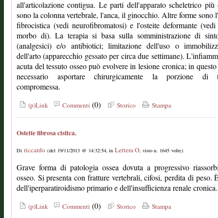
all'articolazione contigua. Le parti dell'apparato scheletrico più 
sono la colonna vertebrale, l'anca, il ginocchio. Altre forme sono l'
fibrocistica (vedi neurofibromatosi) e l'osteite deformante (vedi
morbo di). La terapia si basa sulla somministrazione di sint
(analgesici) e/o antibiotici; limitazione dell'uso o immobiliz
dell'arto (apparecchio gessato per circa due settimane). L'infiam
acuta del tessuto osseo può evolvere in lesione cronica; in questo
necessario asportare chirurgicamente la porzione di t
compromessa.
(0)
(p)Link
Commenti
Storico
Stampa
Osteite fibrosa cistica.
riccardo
Lettera O
Di
(del 19/11/2013 @ 14:32:54, in
, visto n. 1645 volte)
Grave forma di patologia ossea dovuta a progressivo riassorb
osseo. Si presenta con fratture vertebrali, cifosi, perdita di peso. È
dell'iperparatiroidismo primario e dell'insufficienza renale cronica.
(0)
(p)Link
Commenti
Storico
Stampa