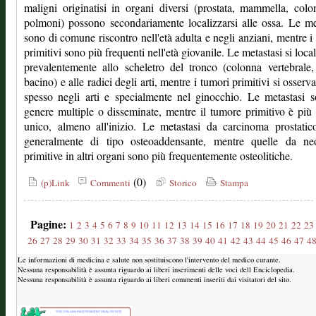
maligni originatisi in organi diversi (prostata, mammella, colon
polmoni) possono secondariamente localizzarsi alle ossa. Le me
sono di comune riscontro nell'età adulta e negli anziani, mentre i
primitivi sono più frequenti nell'età giovanile. Le metastasi si loca
prevalentemente allo scheletro del tronco (colonna vertebrale,
bacino) e alle radici degli arti, mentre i tumori primitivi si osserv
spesso negli arti e specialmente nel ginocchio. Le metastasi 
genere multiple o disseminate, mentre il tumore primitivo è più
unico, almeno all'inizio. Le metastasi da carcinoma prostati
generalmente di tipo osteoaddensante, mentre quelle da neo
primitive in altri organi sono più frequentemente osteolitiche.
(0)
(p)Link
Commenti
Storico
Stampa
Pagine:
1
2
3
4
5
6
7
8
9
10
11
12
13
14
15
16
17
18
19
20
21
22
23
26
27
28
29
30
31
32
33
34
35
36
37
38
39
40
41
42
43
44
45
46
47
4
Le informazioni di medicina e salute non sostituiscono l'intervento del medico curante.
Nessuna responsabilità è assunta riguardo ai liberi inserimenti delle voci dell Enciclopedia.
Nessuna responsabilità è assunta riguardo ai liberi commenti inseriti dai visitatori del sito.