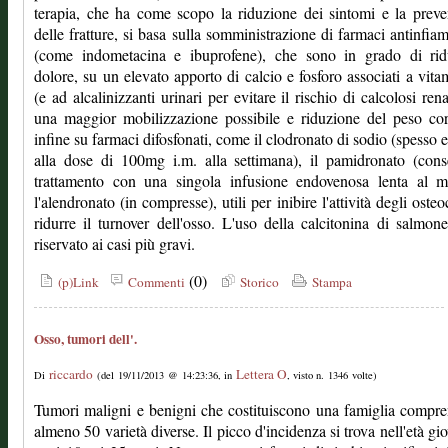
terapia, che ha come scopo la riduzione dei sintomi e la prev
delle fratture, si basa sulla somministrazione di farmaci antinfia
(come indometacina e ibuprofene), che sono in grado di ridu
dolore, su un elevato apporto di calcio e fosforo associati a vit
(e ad alcalinizzanti urinari per evitare il rischio di calcolosi rena
una maggior mobilizzazione possibile e riduzione del peso co
infine su farmaci difosfonati, come il clodronato di sodio (spesso e
alla dose di 100mg i.m. alla settimana), il pamidronato (cons
trattamento con una singola infusione endovenosa lenta al m
l'alendronato (in compresse), utili per inibire l'attività degli osteo
ridurre il turnover dell'osso. L'uso della calcitonina di salmon
riservato ai casi più gravi.
(0)
(p)Link
Commenti
Storico
Stampa
Osso, tumori dell'.
riccardo
Lettera O
Di
(del 19/11/2013 @ 14:23:36, in
, visto n. 1346 volte)
Tumori maligni e benigni che costituiscono una famiglia compr
almeno 50 varietà diverse. Il picco d'incidenza si trova nell'età gio