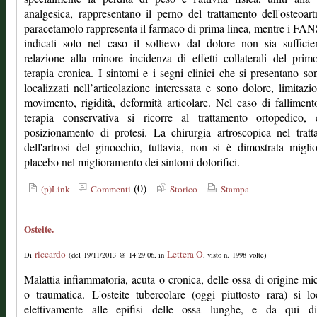
analgesica, rappresentano il perno del trattamento dell'osteoartr
paracetamolo rappresenta il farmaco di prima linea, mentre i FA
indicati solo nel caso il sollievo dal dolore non sia sufficie
relazione alla minore incidenza di effetti collaterali del prim
terapia cronica. I sintomi e i segni clinici che si presentano son
localizzati nell’articolazione interessata e sono dolore, limitazi
movimento, rigidità, deformità articolare. Nel caso di falliment
terapia conservativa si ricorre al trattamento ortopedico, 
posizionamento di protesi. La chirurgia artroscopica nel trat
dell'artrosi del ginocchio, tuttavia, non si è dimostrata migli
placebo nel miglioramento dei sintomi dolorifici.
(0)
(p)Link
Commenti
Storico
Stampa
Osteite.
riccardo
Lettera O
Di
(del 19/11/2013 @ 14:29:06, in
, visto n. 1998 volte)
Malattia infiammatoria, acuta o cronica, delle ossa di origine mi
o traumatica. L'osteite tubercolare (oggi piuttosto rara) si lo
elettivamente alle epifisi delle ossa lunghe, e da qui di