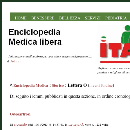
HOME
BENESSERE
BELLEZZA
SERVIZI
PEDIATRIA
Informazione medica libera per una salute senza condizionamenti...
Admin
di
Vogliamo creare uno strume
politica e religiosa, di a
:
: Lettera O
\\
(
)
Enciclopedia Medica
Storico
inverti l'ordine
Di seguito i lemmi pubblicati in questa sezione, in ordine cronolo
Osteoartrosi.
riccardo
Lettera O
Di
(del 19/11/2013 @ 14:37:49, in
, visto n. 1232 volte)