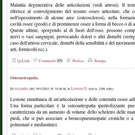
Malattia degenerativa delle articolazioni (vedi artrosi). Il ter
riferisce al coinvolgimento del tessuto osseo articolare, che c
nell'ispessimento di alcune aree (osteosclerosi), nella formaz
cavità ossee (geodi) e di prominenze ossee a forma di becco o di ar
Queste ultime, sporgendo al di fuori dell'osso, possono comp
nervi o vasi sanguigni, provocando dolori o altri disturbi (vertig
caso dell'artrosi cervicale, disturbi della sensibilità e del moviment
arti, formicolii ecc.).
(0)
(p)Link
Commenti
Storico
Stampa
Osteoartropatìa.
riccardo
Lettera O
Di
(del 19/11/2013 @ 14:36:36, in
, visto n. 1298 volte)
Lesione simultanea di un'articolazione e delle estremità ossee adi
Una forma particolare è la osteoartropatìa ipertrofizzante pn
caratterizzata da un aumento di volume dello scheletro delle man
piedi, che si può associare a broncopneumopatie croniche o a
polmonari e mediastinici.