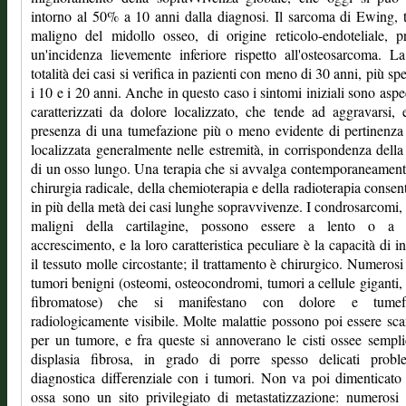
intorno al 50% a 10 anni dalla diagnosi. Il sarcoma di Ewing,
maligno del midollo osseo, di origine reticolo-endoteliale, p
un'incidenza lievemente inferiore rispetto all'osteosarcoma. L
totalità dei casi si verifica in pazienti con meno di 30 anni, più spe
i 10 e i 20 anni. Anche in questo caso i sintomi iniziali sono aspec
caratterizzati da dolore localizzato, che tende ad aggravarsi, 
presenza di una tumefazione più o meno evidente di pertinenza
localizzata generalmente nelle estremità, in corrispondenza della 
di un osso lungo. Una terapia che si avvalga contemporaneament
chirurgia radicale, della chemioterapia e della radioterapia consen
in più della metà dei casi lunghe sopravvivenze. I condrosarcomi,
maligni della cartilagine, possono essere a lento o a 
accrescimento, e la loro caratteristica peculiare è la capacità di inf
il tessuto molle circostante; il trattamento è chirurgico. Numerosi
tumori benigni (osteomi, osteocondromi, tumori a cellule giganti, 
fibromatose) che si manifestano con dolore e tumef
radiologicamente visibile. Molte malattie possono poi essere sc
per un tumore, e fra queste si annoverano le cisti ossee sempli
displasia fibrosa, in grado di porre spesso delicati probl
diagnostica differenziale con i tumori. Non va poi dimenticato
ossa sono un sito privilegiato di metastatizzazione: numerosi