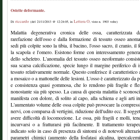
Osteite deformante.
riccardo
Lettera O
Di
(del 21/11/2013 @ 12:24:05, in
, visto n. 1903 volte)
Malattia degenerativa cronica delle ossa, caratterizzata 
rarefazione dell'osso e dalla formazione di tessuto osseo anom
sedi più colpite sono la tibia, il bacino, l'osso sacro, il cranio, il
la scapola e l'omero. Esistono forme con interessamento genera
dello scheletro. L'anomalia del tessuto osseo neoformato consist
sua scarsa calcificazione, specie lungo il margine periferico di i
tessuto relativamente normale. Questo conferisce il caratteristico 
a mosaico o a mattonelle delle lesioni. L'osso è caratterizzato da p
e consistenza quasi gommosa, che lo rendono più fragile e fles
nonostante sia più spesso. La causa di questa malattia è sconosci
manifesta con dolore, di solito al capo, alla schiena e agli arti inf
L'aumentato volume delle ossa colpite può provocare la compress
nervi, con comparsa di vertigini, riduzione dell'udito ecc. Il sogge
avere difficoltà di locomozione. Le ossa, più fragili e molli, te
incurvarsi o a fratturarsi più facilmente. Il trattamento terape
indicato solo in caso di presenza di sintomi o di notevoli alterazi
parametri chimici (aumento della fosfatasi alcalina, ipercalcem