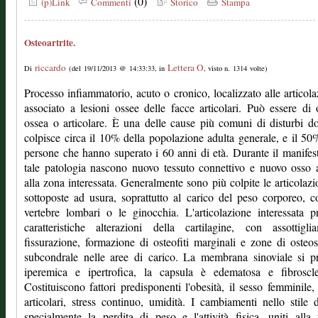
(0)
(p)Link
Commenti
Storico
Stampa
Osteoartrite.
riccardo
Lettera O
Di
(del 19/11/2013 @ 14:33:33, in
, visto n. 1314 volte)
Processo infiammatorio, acuto o cronico, localizzato alle articola
associato a lesioni ossee delle facce articolari. Può essere di 
ossea o articolare. È una delle cause più comuni di disturbi do
colpisce circa il 10% della popolazione adulta generale, e il 50
persone che hanno superato i 60 anni di età. Durante il manifest
tale patologia nascono nuovo tessuto connettivo e nuovo osso 
alla zona interessata. Generalmente sono più colpite le articolazi
sottoposte ad usura, soprattutto al carico del peso corporeo, 
vertebre lombari o le ginocchia. L'articolazione interessata p
caratteristiche alterazioni della cartilagine, con assottigli
fissurazione, formazione di osteofiti marginali e zone di osteos
subcondrale nelle aree di carico. La membrana sinoviale si p
iperemica e ipertrofica, la capsula è edematosa e fibroscler
Costituiscono fattori predisponenti l'obesità, il sesso femminile,
articolari, stress continuo, umidità. I cambiamenti nello stile d
specialmente la perdita di peso e l'attività fisica, uniti alla 