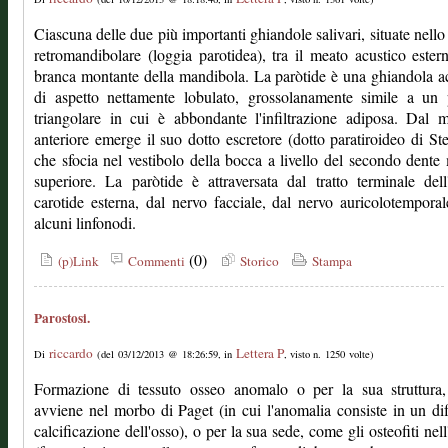
Ciascuna delle due più importanti ghiandole salivari, situate nello
retromandibolare (loggia parotidea), tra il meato acustico ester
branca montante della mandibola. La paròtide è una ghiandola a
di aspetto nettamente lobulato, grossolanamente simile a un 
triangolare in cui è abbondante l'infiltrazione adiposa. Dal 
anteriore emerge il suo dotto escretore (dotto paratiroideo di St
che sfocia nel vestibolo della bocca a livello del secondo dente
superiore. La paròtide è attraversata dal tratto terminale dell'
carotide esterna, dal nervo facciale, dal nervo auricolotempora
alcuni linfonodi.
(0)
(p)Link
Commenti
Storico
Stampa
Parostosi.
riccardo
Lettera P
Di
(del 03/12/2013 @ 18:26:59, in
, visto n. 1250 volte)
Formazione di tessuto osseo anomalo o per la sua struttura
avviene nel morbo di Paget (in cui l'anomalia consiste in un dif
calcificazione dell'osso), o per la sua sede, come gli osteofiti nell'