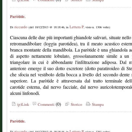
Paròtide.
riccardo
Lettera P
Di
(del 10/12/2013 @ 18:18:46, in
, visto n. 1306 volte)
Ciascuna delle due più importanti ghiandole salivari, situate nello
retromandibolare (loggia parotidea), tra il meato acustico ester
branca montante della mandibola. La paròtide è una ghiandola a
di aspetto nettamente lobulato, grossolanamente simile a un 
triangolare in cui è abbondante l'infiltrazione adiposa. Dal 
anteriore emerge il suo dotto escretore (dotto paratiroideo di St
che sfocia nel vestibolo della bocca a livello del secondo dente
superiore. La paròtide è attraversata dal tratto terminale dell'
carotide esterna, dal nervo facciale, dal nervo auricolotempora
alcuni linfonodi.
(0)
(p)Link
Commenti
Storico
Stampa
Paròtide.
riccardo
Lettera P
Di
(del 10/12/2013 @ 18:18:46, in
, visto n. 1361 volte)