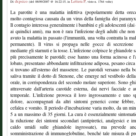
dr.psico
Lettera P
Di
(del 08/09/2007 @ 16:22:15, in
, visto n. 1764 volte)
La parotite è una malattia infettiva (popolarmente detta orec
molto contagiosa causata da un virus della famiglia dei paramyx
Il contagio interessa generalmente i bambini e gli adolescenti (dai
ai quindici anni), ma non è rara l'infezione degli adulti che no
avuto la malattia in passato (l'immunità, una volta contratta la mala
permanente). Il virus si propaga nelle gocce di secrezione n
mediante gli starnuti e la tosse. L'infezione colpisce le ghiandole sa
più precisamente le parotidi; esse hanno una forma acinosa e l'
lobato, presentano abbondante infiltrazione adiposa, pesano circa
si trovano all'esterno del massetere. Le parotidi versano nella b
saliva tramite il dotto di Stenone, che emerge nel vestibolo della
orale, in corrispondenza del secondo molare superiore. Sono gh
attraversate dall'arteria carotide esterna, dai nervi facciale e a
temporale. L'infezione provoca il loro ingrossamento e uno s
dolore, accompagnati da altri sintomi generici come febbre, 
cefalea e vomito. Il periodo d'incubazione varia molto, da un mi
5 a un massimo di 35 giorni. La cura è essenzialmente sintomati
la riduzione dei sintomi secondari (antipiretici, analgesici e i
caldo umidi sulle ghiandole ingrossate), ma prevede an
somministrazione di immunoglobuline, benché tale misura di pro