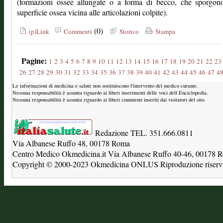
(formazioni ossee allungate o a forma di becco, che sporgono
superficie ossea vicina alle articolazioni colpite).
(0)
(p)Link
Commenti
Storico
Stampa
Pagine:
1
2
3
4
5
6
7
8
9
10
11
12
13
14
15
16
17
18
19
20
21
22
23
26
27
28
29
30
31
32
33
34
35
36
37
38
39
40
41
42
43
44
45
46
47
4
Le informazioni di medicina e salute non sostituiscono l'intervento del medico curante.
Nessuna responsabilità è assunta riguardo ai liberi inserimenti delle voci dell Enciclopedia.
Nessuna responsabilità è assunta riguardo ai liberi commenti inseriti dai visitatori del sito.
Redazione TEL. 351.666.0811
Via Albanese Ruffo 48, 00178 Roma
Centro Medico Okmedicina.it Via Albanese Ruffo 40-46, 00178
Copyright © 2000-2023 Okmedicina ONLUS Riproduzione riservat