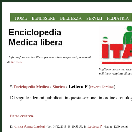
HOME
BENESSERE
BELLEZZA
SERVIZI
PEDIATRIA
Informazione medica libera per una salute senza condizionamenti...
Admin
di
Vogliamo creare uno strume
politica e religiosa, di a
:
: Lettera P
\\
(
)
Enciclopedia Medica
Storico
inverti l'ordine
Di seguito i lemmi pubblicati in questa sezione, in ordine cronolo
Parto cesàreo.
dr.ssa Anna Carderi
Lettera P
Di
(del 04/12/2013 @ 10:53:56, in
, visto n. 1290 volte)