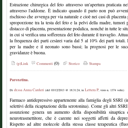
Estrazione chirurgica del feto attraverso un'apertura praticata nel
attraverso l'addome. È indicato quando il parto non può avven
rischioso che avvenga per via naturale e cioè nei casi di placenta 
sproporzione tra la testa del feto e la pelvi della madre, tumori p
distacco di placenta, presentazione podalica, nonché in tutte le sit
in cui si verifica una sofferenza del feto durante il travaglio. Attu
la frequenza dei parti cesàrei varia dal 5 al 10% dei parti totali. I
per la madre e il neonato sono bassi; la prognosi per le suc
gravidanze è buona.
(0)
(p)Link
Commenti
Storico
Stampa
Paroxetina.
dr.ssa Anna Carderi
Lettera P
Di
(del 03/12/2013 @ 18:31:24, in
, visto n. 1374 volte)
Farmaco antidepressivo appartenente alla famiglia degli SSRI (in
selettivi della ricaptazione della serotonina). Come gli altri SSRI
assunzione genera un aumento della disponibilità sinaptica d
neurotrasmettitore, che è carente nei soggetti affetti da depre
Rispetto ad altre molecole della stessa classe terapeutica (fluo