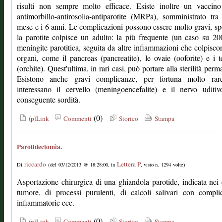
risulti non sempre molto efficace. Esiste inoltre un vaccino
antimorbillo-antirosolia-antiparotite (MRPa), somministrato tra
mese e i 6 anni. Le complicazioni possono essere molto gravi, sp
la parotite colpisce un adulto: la più frequente (un caso su 20
meningite parotitica, seguita da altre infiammazioni che colpisco
organi, come il pancreas (pancreatite), le ovaie (ooforite) e i te
(orchite). Quest'ultima, in rari casi, può portare alla sterilità perm
Esistono anche gravi complicanze, per fortuna molto rar
interessano il cervello (meningoencefalite) e il nervo uditi
conseguente sordità.
(0)
(p)Link
Commenti
Storico
Stampa
Parotidectomìa.
riccardo
Lettera P
Di
(del 03/12/2013 @ 18:28:00, in
, visto n. 1294 volte)
Asportazione chirurgica di una ghiandola parotide, indicata nei 
tumore, di processi purulenti, di calcoli salivari con compli
infiammatorie ecc.
(0)
(p)Link
Commenti
Storico
Stampa