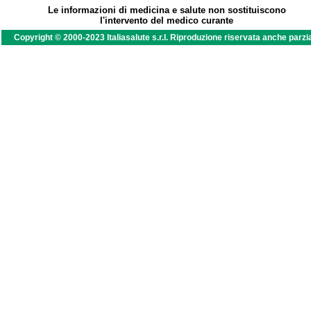
Le informazioni di medicina e salute non sostituiscono
l'intervento del medico curante
Copyright © 2000-2023 Italiasalute s.r.l. Riproduzione riservata anche parzi