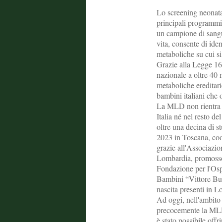
Lo screening neonata
principali programmi 
un campione di sangue
vita, consente di ide
metaboliche su cui si
Grazie alla Legge 167,
nazionale a oltre 40 m
metaboliche ereditar
bambini italiani che 
La MLD non rientra a
Italia né nel resto d
oltre una decina di s
2023 in Toscana, co
grazie all'Associazi
Lombardia, promosso
Fondazione per l'Osp
Bambini “Vittore Buz
nascita presenti in L
Ad oggi, nell'ambito d
precocemente la MLD
è stato possibile off