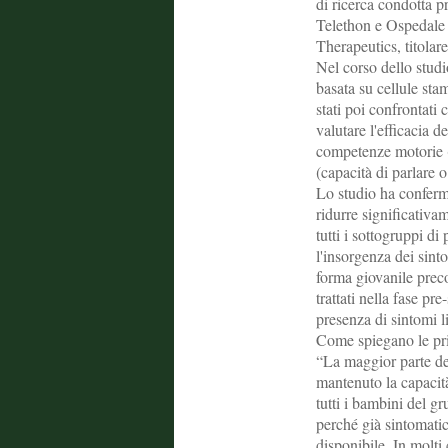
di ricerca condotta p
Telethon e Ospedale 
Therapeutics, titolare
Nel corso dello studi
basata su cellule sta
stati poi confrontati 
valutare l'efficacia d
competenze motorie (
(capacità di parlare o
Lo studio ha conferm
ridurre significativa
tutti i sottogruppi di 
l'insorgenza dei sinto
forma giovanile precoc
trattati nella fase pre
presenza di sintomi l
Come spiegano le pri
“La maggior parte dei
mantenuto la capacità
tutti i bambini del g
perché già sintomatic
disponibile. In molti 