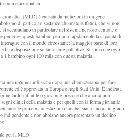
strofia metacromatica
tacromatica (MLD) è causata da mutazioni in un gene
bolismo di particolari sostanze chiamate sulfatidi, che se non
e si accumulano in particolare nel sistema nervoso centrale e
me più gravi questi bambini perdono rapidamente la capacità di
interagire con il mondo circostante: la maggior parte di loro
 e ha a disposizione soltanto cure palliative. Si stima che ogni
a 1 bambino ogni 100 mila con questa malattia.
tramite un'unica infusione dopo una chemioterapia per fare
corrette ed è approvata in Europa e negli Stati Uniti. È indicata
forme tardo-infantile o giovanile-precoce che ancora non
segni clinici della malattia e per quelli con la forma giovanile
sentando le prime manifestazioni cliniche, siano ancora in grado
o indipendente e non abbiano ancora presentato un declino
ve.
ale per la MLD