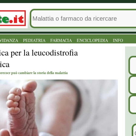
VIDANZA
PEDIATRIA
FARMACIA
ENCICLOPEDIA
INFO
ca per la leucodistrofia
ica
recoce può cambiare la storia della malattia