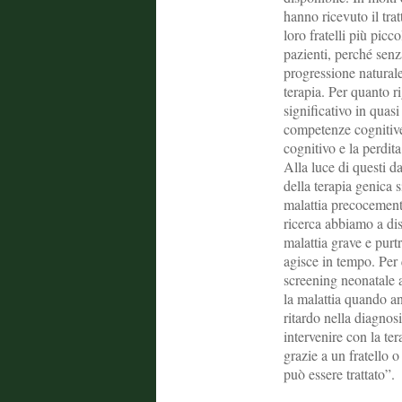
hanno ricevuto il tra
loro fratelli più picc
pazienti, perché sen
progressione naturale 
terapia. Per quanto 
significativo in quasi
competenze cognitive 
cognitivo e la perdit
Alla luce di questi da
della terapia genica 
malattia precocemente
ricerca abbiamo a dis
malattia grave e purtr
agisce in tempo. Per 
screening neonatale a
la malattia quando an
ritardo nella diagnosi
intervenire con la te
grazie a un fratello 
può essere trattato”.