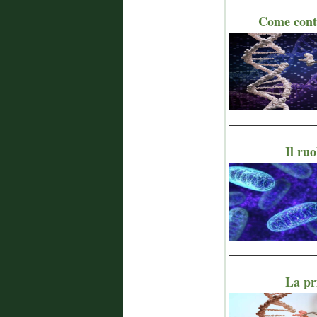
Come contra
_______________
Il ruo
_______________
La pr