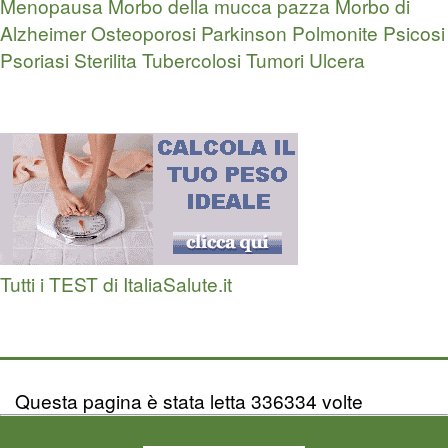
Menopausa
Morbo della mucca pazza
Morbo di
Alzheimer
Osteoporosi
Parkinson
Polmonite
Psicosi
Psoriasi
Sterilita
Tubercolosi
Tumori
Ulcera
Tutti i TEST di ItaliaSalute.it
Questa pagina è stata letta 336334 volte