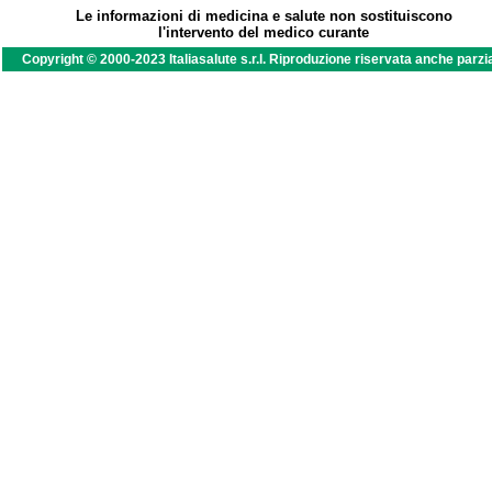
Le informazioni di medicina e salute non sostituiscono
l'intervento del medico curante
Copyright © 2000-2023 Italiasalute s.r.l. Riproduzione riservata anche parzi