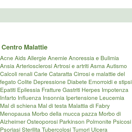
Centro Malattie
Acne
Aids
Allergie
Anemie
Anoressia e Bulimia
Ansia
Arteriosclerosi
Artrosi e artriti
Asma
Autismo
Calcoli renali
Carie
Cataratta
Cirrosi e malattie del
fegato
Colite
Depressione
Diabete
Emorroidi e stipsi
Epatiti
Epilessia
Fratture
Gastriti
Herpes
Impotenza
Infarto
Influenza
Insonnia
Ipertensione
Leucemia
Mal di schiena
Mal di testa
Malattia di Fabry
Menopausa
Morbo della mucca pazza
Morbo di
Alzheimer
Osteoporosi
Parkinson
Polmonite
Psicosi
Psoriasi
Sterilita
Tubercolosi
Tumori
Ulcera